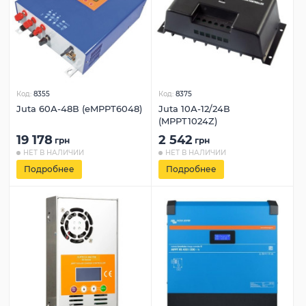
Код:
8355
Код:
8375
Juta 60А-48В (eMPPT6048)
Juta 10А-12/24В
(MPPT1024Z)
19 178
2 542
грн
грн
НЕТ В НАЛИЧИИ
НЕТ В НАЛИЧИИ
Подробнее
Подробнее