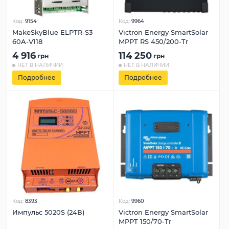
Код:
9154
Код:
9964
MakeSkyBlue ELPTR-S3
Victron Energy SmartSolar
60A-V118
MPPT RS 450/200-Tr
4 916
114 250
грн
грн
НЕТ В НАЛИЧИИ
НЕТ В НАЛИЧИИ
Подробнее
Подробнее
Код:
8393
Код:
9960
Импульс 5020S (24В)
Victron Energy SmartSolar
MPPT 150/70-Tr