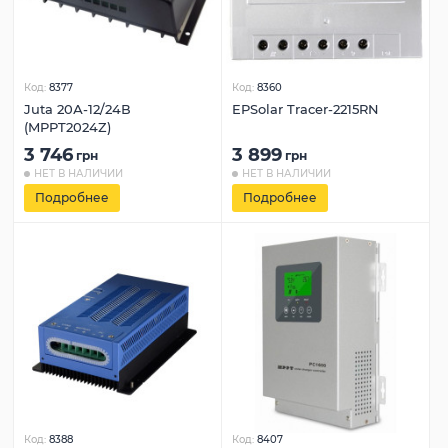
Код:
8377
Код:
8360
Juta 20А-12/24В
EPSolar Tracer-2215RN
(MPPT2024Z)
3 746
3 899
грн
грн
НЕТ В НАЛИЧИИ
НЕТ В НАЛИЧИИ
Подробнее
Подробнее
Код:
8388
Код:
8407