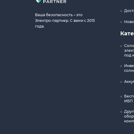
Дост
Ваша безопасность – это
Электро-партнер. С вами с 2013
Ново
года.
Кат
Солн
элек
под 
Инве
солн
Акку
Бесп
ИБП
Друг
обор
комп