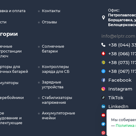
Офис:
авка и оплата
Контакты
Петропавловс
Борщаговка, у
сти
Отзывы
Белоцерковск
егории
info@elptr.com
+38 (044) 3
ечные
Солнечные
тростанции
батареи
+38 (066) 11
ключ
+38 (073) 11
рторы для
Контроллеры
+38 (067) 11
ечных батарей
заряда для СБ
Facebook
Зарядные
муляторы
устройства
Instagram
TikTok
еребойники
Стабилизаторы
напряжения
LinkedIn
ое
Аккумуляторные
YouTube
удование и
ячейки
Мы собираем
лектующие
Twitter
—
Политика
Pinterest