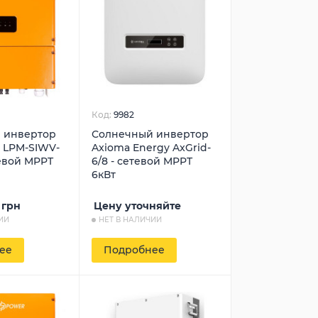
Код:
9982
 инвертор
Солнечный инвертор
 LPM-SIWV-
Axioma Energy AxGrid-
евой MPPT
6/8 - сетевой MPPT
6кВт
грн
Цену уточняйте
ИИ
НЕТ В НАЛИЧИИ
ее
Подробнее