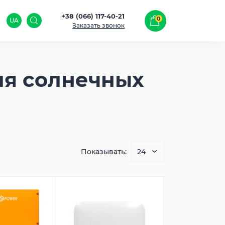
+38 (066) 117-40-21
0
UA
Заказать звонок
ля солнечных
Показывать: