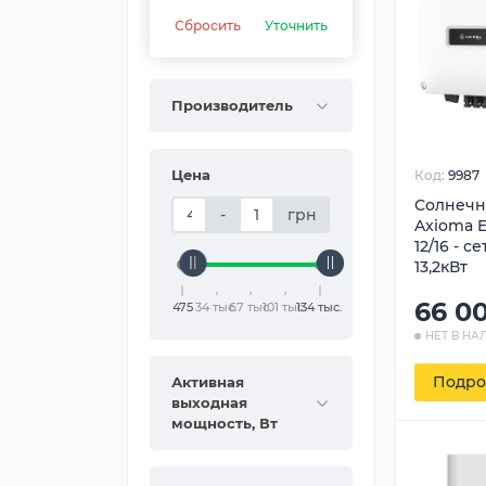
Сбросить
Уточнить
Производитель
Цена
Код:
9987
Солнечн
-
грн
Axioma E
12/16 - 
13,2кВт
66 0
475
34 тыс.
67 тыс.
101 тыс.
134 тыс.
НЕТ В НА
Подро
Активная
выходная
мощность, Вт