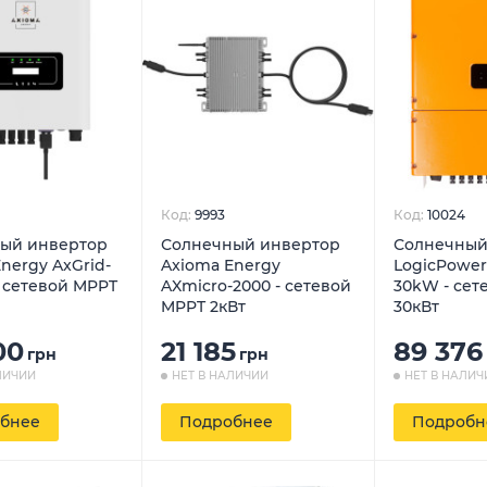
Код:
9993
Код:
10024
ый инвертор
Солнечный инвертор
Солнечный
nergy AxGrid-
Axioma Energy
LogicPower
 - сетевой MPPT
AXmicro-2000 - сетевой
30kW - сет
MPPT 2кВт
30кВт
00
21 185
89 376
грн
грн
ЛИЧИИ
НЕТ В НАЛИЧИИ
НЕТ В НАЛИЧ
бнее
Подробнее
Подробн