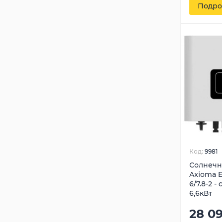
Подро
Код:
9981
Солнечн
Axioma E
6/7.8-2 
6,6кВт
28 0