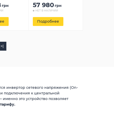
8
57 980
грн
грн
ИИ
НЕТ В НАЛИЧИИ
ее
Подробнее
>|
ся инвертор сетевого напряжения (On-
ии подключения к центральной
– именно это устройство позволяет
 тарифу.