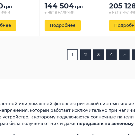
0
144 504
205 12
грн
грн
ЛИЧИИ
НЕТ В НАЛИЧИИ
НЕТ В НАЛИЧ
бнее
Подробнее
Подробн
1
2
3
4
>
енной или домашней фотоэлектрической системы являет
я напряжения, который работает исключительно при налич
 устройство, к которому подключаются солнечные панели 
рая была получена от них и даже
передавать по зеленому