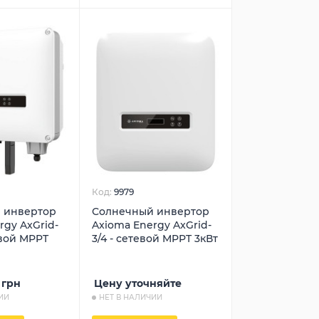
Код:
9979
 инвертор
Солнечный инвертор
rgy AxGrid-
Axioma Energy AxGrid-
евой MPPT
3/4 - сетевой MPPT 3кВт
грн
Цену уточняйте
ИИ
НЕТ В НАЛИЧИИ