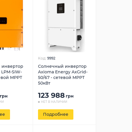
Код:
9992
 инвертор
Солнечный инвертор
 LPM-SIW-
Axioma Energy AxGrid-
евой MPPT
50/67 - сетевой MPPT
50кВт
123 988
грн
грн
ИИ
НЕТ В НАЛИЧИИ
ее
Подробнее