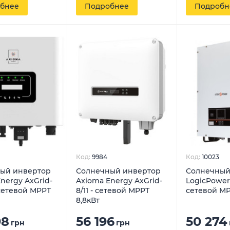
бнее
Подробнее
Подробн
Код:
9984
Код:
10023
ый инвертор
Солнечный инвертор
Солнечный
nergy AxGrid-
Axioma Energy AxGrid-
LogicPower 
- сетевой MPPT
8/11 - сетевой MPPT
сетевой MP
8,8кВт
98
56 196
50 274
грн
грн