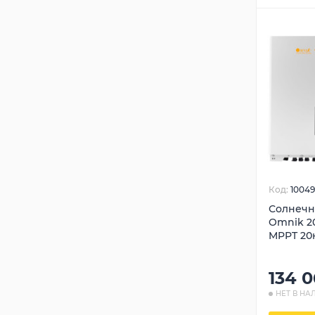
Код:
10049
Солнечн
Omnik 2
MPPT 20
134 
НЕТ В НА