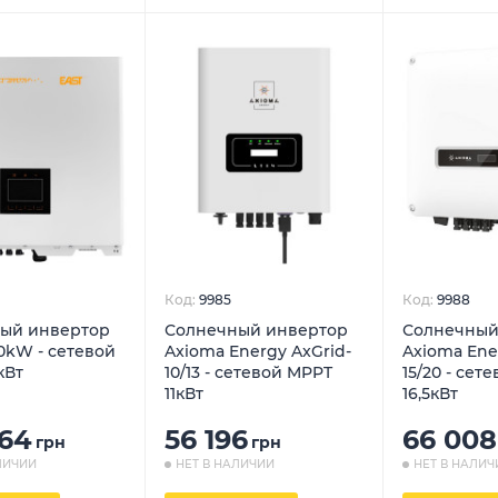
Код:
9985
Код:
9988
ый инвертор
Солнечный инвертор
Солнечный
0kW - сетевой
Axioma Energy AxGrid-
Axioma Ene
кВт
10/13 - сетевой MPPT
15/20 - сет
11кВт
16,5кВт
064
56 196
66 008
грн
грн
ЛИЧИИ
НЕТ В НАЛИЧИИ
НЕТ В НАЛИЧ