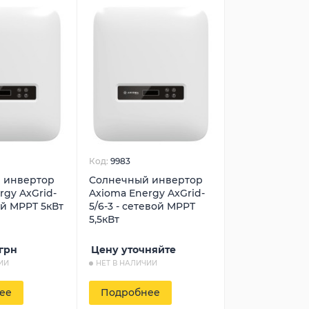
Код:
9983
 инвертор
Солнечный инвертор
rgy AxGrid-
Axioma Energy AxGrid-
ой MPPT 5кВт
5/6-3 - сетевой MPPT
5,5кВт
грн
Цену уточняйте
ИИ
НЕТ В НАЛИЧИИ
ее
Подробнее