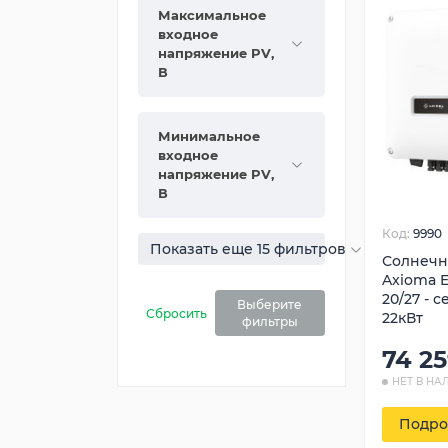
Максимальное
входное
напряжение PV,
В
Минимальное
входное
напряжение PV,
В
Код:
9990
Показать еще 15 фильтров
Солнечн
Axioma E
20/27 - 
Выберите
Сбросить
22кВт
фильтры
74 2
НЕТ В НА
Подро