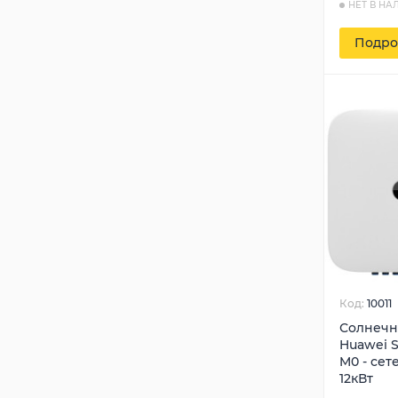
НЕТ В НА
Подро
Код:
10011
Солнечн
Huawei S
M0 - сет
12кВт