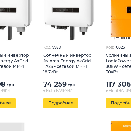
Код:
9989
Код:
10025
ый инвертор
Солнечный инвертор
Солнечный
nergy AxGrid-
Axioma Energy AxGrid-
LogicPower
сетевой MPPT
17/23 - сетевой MPPT
30kW - сет
18,7кВт
30кВт
08
74 259
117 306
грн
грн
ЛИЧИИ
НЕТ В НАЛИЧИИ
НЕТ В НАЛИЧ
бнее
Подробнее
Подробн