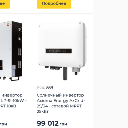
ее
Подробнее
Код:
9991
 инвертор
Солнечный инвертор
LP-SI-10kW -
Axioma Energy AxGrid-
PT 10кВ
25/34 - сетевой MPPT
25кВт
99 012
грн
грн