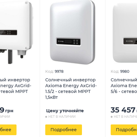
Код:
9978
Код:
9980
ый инвертор
Солнечный инвертор
Солнечный
nergy AxGrid-
Axioma Energy AxGrid-
Axioma Ene
сетевой MPPT
1.5/2 - сетевой MPPT
5/6 - сетев
1,5кВт
59
35 457
грн
Цену уточняйте
ЛИЧИИ
НЕТ В НАЛИЧИИ
НЕТ В НАЛИЧ
бнее
Подробнее
Подробн