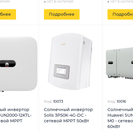
ЛИЧИИ
НЕТ В НАЛИЧИИ
НЕТ В НАЛИЧ
бнее
Подробнее
Подробн
Код:
10073
Код:
10016
ый инвертор
Солнечный инвертор
Солнечный
UN2000-12KTL-
Solis 3P50K-4G-DC -
Huawei SUN
евой MPPT
сетевой MPPT 50кВт
M0 - сетев
60кВт