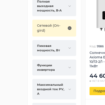
Полная
выходная
мощность, В·А
Сетевой (On-
gird)
Пиковая
Код:
9986
мощность, Вт
Солнечн
Axioma E
10/13-2/1
Функции
11кВт
инвертора
44 6
НЕТ В НА
Максимальный
входной ток PV,
Подро
А