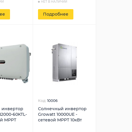
ИИ
НЕТ В НАЛИЧИИ
ее
Подробнее
Код:
10006
 инвертор
Солнечный инвертор
2000-60KTL-
Growatt 10000UE -
ой MPPT
сетевой MPPT 10кВт