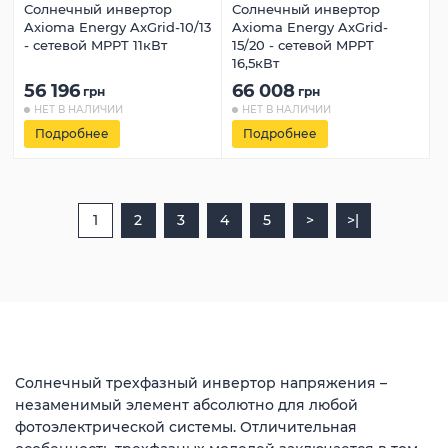
Солнечный инвертор
Солнечный инвертор
Axioma Energy AxGrid-10/13
Axioma Energy AxGrid-
- сетевой MPPT 11кВт
15/20 - сетевой MPPT
16,5кВт
56 196
66 008
грн
грн
НЕТ В НАЛИЧИИ
НЕТ В НАЛИЧИИ
Подробнее
Подробнее
1
2
3
4
5
>
>|
Солнечный трехфазный инвертор напряжения –
незаменимый элемент абсолютно для любой
фотоэлектрической системы. Отличительная