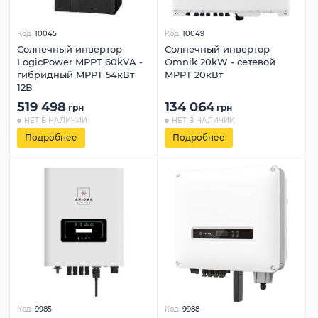
Код:
10045
Код:
10049
Солнечный инвертор
Солнечный инвертор
LogicPower MPPT 60kVA -
Omnik 20kW - сетевой
гибридный MPPT 54кВт
MPPT 20кВт
12В
519 498
134 064
грн
грн
НЕТ В НАЛИЧИИ
НЕТ В НАЛИЧИИ
Подробнее
Подробнее
Код:
9985
Код:
9988