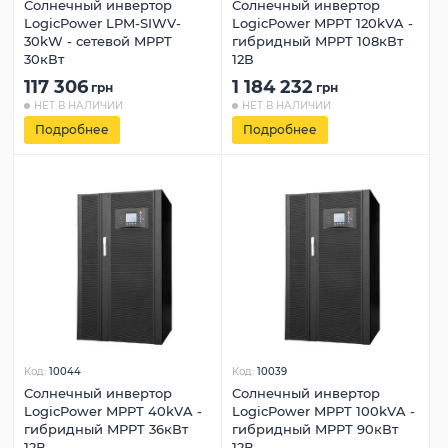
Солнечный инвертор
Солнечный инвертор
LogicPower LPM-SIWV-
LogicPower MPPT 120kVA -
30kW - сетевой MPPT
гибридный MPPT 108кВт
30кВт
12В
117 306
1 184 232
грн
грн
НЕТ В НАЛИЧИИ
НЕТ В НАЛИЧИИ
Подробнее
Подробнее
Код:
10044
Код:
10039
Солнечный инвертор
Солнечный инвертор
LogicPower MPPT 40kVA -
LogicPower MPPT 100kVA -
гибридный MPPT 36кВт
гибридный MPPT 90кВт
12В
12В