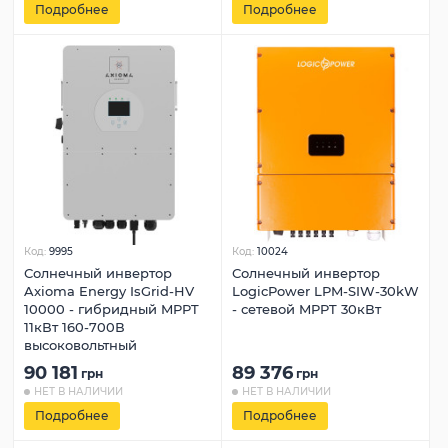
Подробнее
Подробнее
Код:
9995
Код:
10024
Солнечный инвертор
Солнечный инвертор
Axioma Energy IsGrid-HV
LogicPower LPM-SIW-30kW
10000 - гибридный MPPT
- сетевой MPPT 30кВт
11кВт 160-700В
высоковольтный
90 181
89 376
грн
грн
НЕТ В НАЛИЧИИ
НЕТ В НАЛИЧИИ
Подробнее
Подробнее