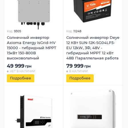
Код:
9305
Код:
11248
Солнечный инвертор
Солнечный инвертор Deye
Axioma Energy IsGrid-HV
12 КВт SUN-12K-SG04LP3-
15000 - гибридный MPPT
EU 12kW, 3Ф, 48V -
15кВт 150-800В
гибридный MPPT 12 кВт
высоковольтный
48В Параллельная работа
49 999
79 999
грн
грн
НЕТ В НАЛИЧИИ
В НАЛИЧИИ
Подробнее
Подробнее