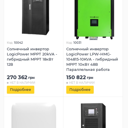
Код:
10042
Код:
10031
Солнечный инвертор
Солнечный инвертор
LogicPower MPPT 20kVA -
LogicPower LPW-HMG-
гибридный MPPT 18кВт
104815-10KVA - гибридный
12В
MPPT 10кВт 48В
Параллельная работа
270 362
150 822
грн
грн
НЕТ В НАЛИЧИИ
НЕТ В НАЛИЧИИ
Подробнее
Подробнее