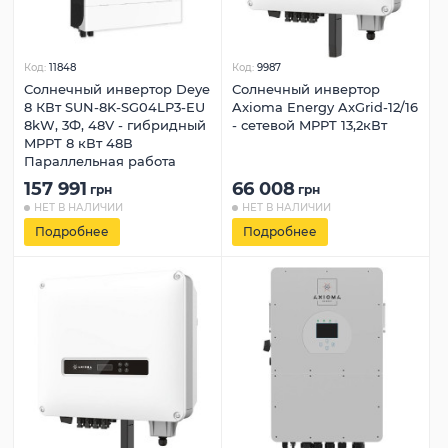
Код:
11848
Код:
9987
Солнечный инвертор Deye
Солнечный инвертор
8 КВт SUN-8K-SG04LP3-EU
Axioma Energy AxGrid-12/16
8kW, 3Ф, 48V - гибридный
- сетевой MPPT 13,2кВт
MPPT 8 кВт 48В
Параллельная работа
157 991
66 008
грн
грн
НЕТ В НАЛИЧИИ
НЕТ В НАЛИЧИИ
Подробнее
Подробнее