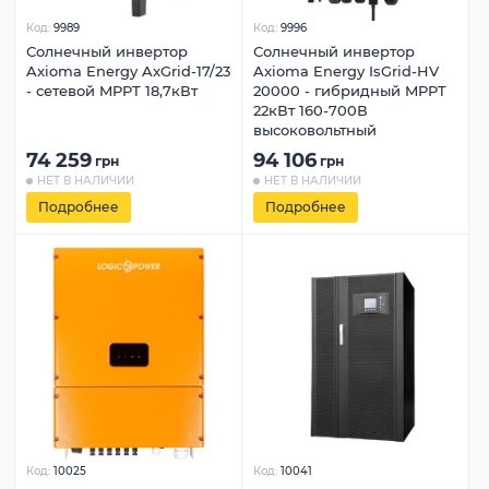
Код:
9989
Код:
9996
Солнечный инвертор
Солнечный инвертор
Axioma Energy AxGrid-17/23
Axioma Energy IsGrid-HV
- сетевой MPPT 18,7кВт
20000 - гибридный MPPT
22кВт 160-700В
высоковольтный
74 259
94 106
грн
грн
НЕТ В НАЛИЧИИ
НЕТ В НАЛИЧИИ
Подробнее
Подробнее
Код:
10025
Код:
10041