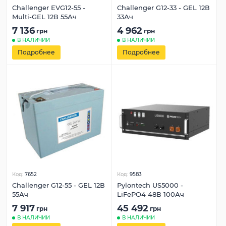
Challenger EVG12-55 -
Challenger G12-33 - GEL 12В
Multi-GEL 12В 55Ач
33Ач
7 136
4 962
грн
грн
В НАЛИЧИИ
В НАЛИЧИИ
Подробнее
Подробнее
Код:
7652
Код:
9583
Challenger G12-55 - GEL 12В
Pylontech US5000 -
55Ач
LiFePO4 48В 100Ач
7 917
45 492
грн
грн
В НАЛИЧИИ
В НАЛИЧИИ