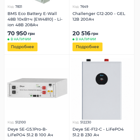
Код:
7831
Код:
7649
BMS Eco Battery E-Wall
Challenger G12-200 - GEL
48В 10кВт·ч (EW4810) - Li-
12В 200Ач
ion 48В 208Ач
70 950
20 516
грн
грн
В НАЛИЧИИ
В НАЛИЧИИ
Подробнее
Подробнее
Код:
512100
Код:
512230
Deye SE-G5.1Pro-B-
Deye SE-F12-C - LiFePO4
LiFePO4 51.2 В 100 Ач
51.2 В 230 Ач