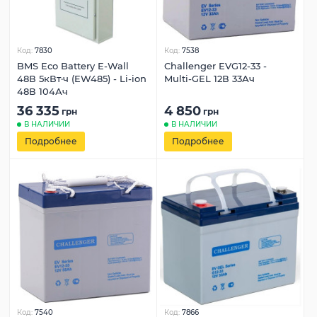
Код:
7830
Код:
7538
BMS Eco Battery E-Wall
Challenger EVG12-33 -
48В 5кВт·ч (EW485) - Li-ion
Multi-GEL 12В 33Ач
48В 104Ач
36 335
4 850
грн
грн
В НАЛИЧИИ
В НАЛИЧИИ
Подробнее
Подробнее
Код:
7540
Код:
7866