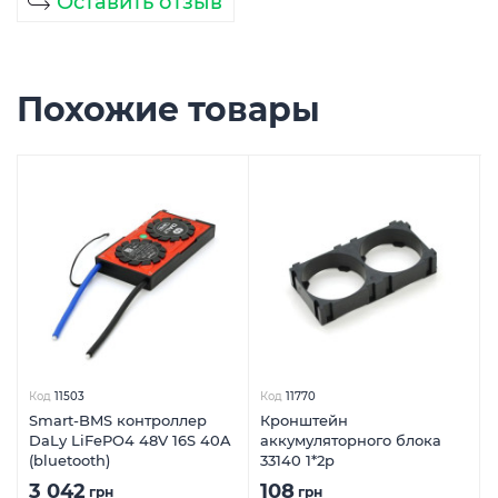
Оставить отзыв
Похожие товары
Код
11503
Код
11770
Smart-BMS контроллер
Кронштейн
DaLy LiFePO4 48V 16S 40A
аккумуляторного блока
(bluetooth)
33140 1*2p
3 042
108
грн
грн