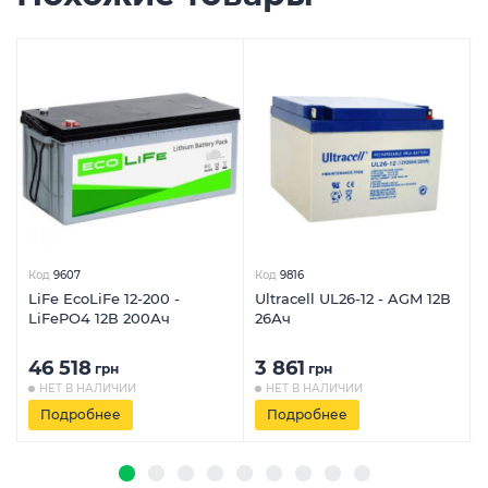
Код
9607
Код
9816
LiFe EcoLiFe 12-200 -
Ultracell UL26-12 - AGM 12В
LiFePO4 12В 200Ач
26Ач
46 518
3 861
грн
грн
НЕТ В НАЛИЧИИ
НЕТ В НАЛИЧИИ
Подробнее
Подробнее