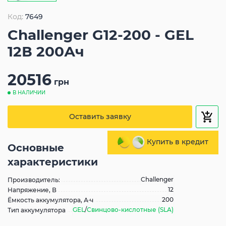
Код:
7649
Challenger G12-200 - GEL
12В 200Ач
20516
грн
В НАЛИЧИИ
Оставить заявку
Купить в кредит
Основные
характеристики
Challenger
Производитель:
12
Напряжение, В
200
Ёмкость аккумулятора, А·ч
GEL
/
Свинцово-кислотные (SLA)
Тип аккумулятора