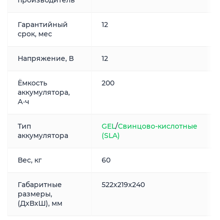
производитель
Гарантийный
12
срок, мес
Напряжение, В
12
Ёмкость
200
аккумулятора,
А·ч
Тип
GEL
/
Свинцово-кислотные
аккумулятора
(SLA)
Вес, кг
60
Габаритные
522x219x240
размеры,
(ДxВxШ), мм