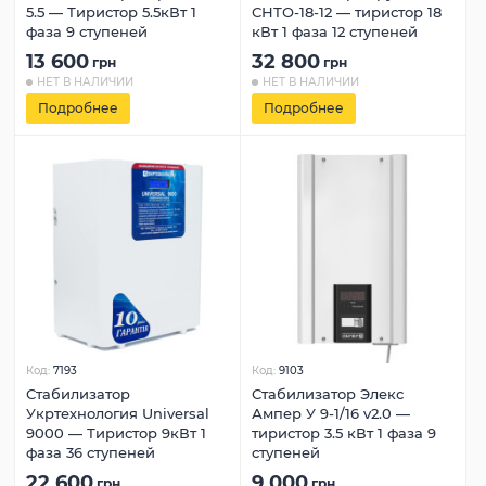
5.5 — Тиристор 5.5кВт 1
СНТО-18-12 — тиристор 18
фаза 9 ступеней
кВт 1 фаза 12 ступеней
13 600
32 800
грн
грн
НЕТ В НАЛИЧИИ
НЕТ В НАЛИЧИИ
Подробнее
Подробнее
Код:
7193
Код:
9103
Стабилизатор
Стабилизатор Элекс
Укртехнология Universal
Ампер У 9-1/16 v2.0 —
9000 — Тиристор 9кВт 1
тиристор 3.5 кВт 1 фаза 9
фаза 36 ступеней
ступеней
22 600
9 000
грн
грн