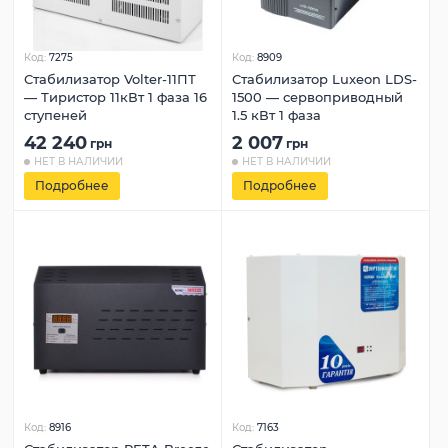
Код:
7275
Код:
8909
Стабилизатор Volter-11ПТ
Стабилизатор Luxeon LDS-
— Тиристор 11кВт 1 фаза 16
1500 — сервоприводный
ступеней
1.5 кВт 1 фаза
42 240
2 007
грн
грн
НЕТ В НАЛИЧИИ
НЕТ В НАЛИЧИИ
Подробнее
Подробнее
Код:
8916
Код:
7163