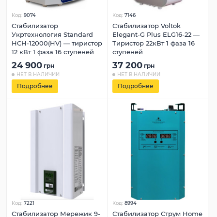
Код:
9074
Код:
7146
Стабилизатор
Стабилизатор Voltok
Укртехнология Standard
Elegant-G Plus ELG16-22 —
HCH-12000(HV) — тиристор
Тиристор 22кВт 1 фаза 16
12 кВт 1 фаза 16 ступеней
ступеней
24 900
37 200
грн
грн
НЕТ В НАЛИЧИИ
НЕТ В НАЛИЧИИ
Подробнее
Подробнее
Код:
7221
Код:
8994
Стабилизатор Мережик 9-
Стабилизатор Струм Home