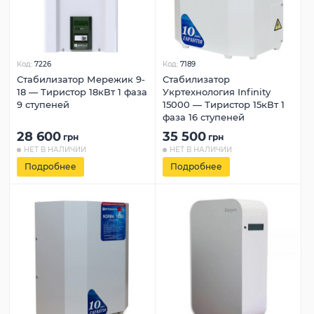
Код:
7226
Код:
7189
Стабилизатор Мережик 9-
Стабилизатор
18 — Тиристор 18кВт 1 фаза
Укртехнология Infinity
9 ступеней
15000 — Тиристор 15кВт 1
фаза 16 ступеней
28 600
35 500
грн
грн
НЕТ В НАЛИЧИИ
НЕТ В НАЛИЧИИ
Подробнее
Подробнее