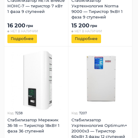
Стабилизатор RETA Breeze
Стабилизатор
HOHC-7 — тиристор 7 кВт
Укртехнология Norma
1 фаза 9 ступеней
9000 — Тиристор 9кВт 1
фаза 9 ступеней
16 200
15 200
грн
грн
НЕТ В НАЛИЧИИ
НЕТ В НАЛИЧИИ
Подробнее
Подробнее
Код:
7238
Код:
7207
Стабилизатор Мережик
Стабилизатор
36-18 — Тиристор 18кВт 1
Укртехнология Optimum+
фаза 36 ступеней
20000x3 — Тиристор
60кВт 3 фазы 12 ступеней