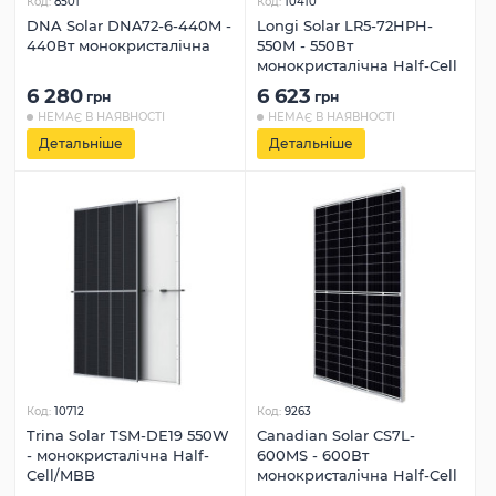
Код:
8501
Код:
10410
DNA Solar DNA72-6-440M -
Longi Solar LR5-72HPH-
440Вт монокристалічна
550M - 550Вт
монокристалічна Half-Cell
6 280
6 623
грн
грн
НЕМАЄ В НАЯВНОСТІ
НЕМАЄ В НАЯВНОСТІ
Детальніше
Детальніше
Код:
10712
Код:
9263
Trina Solar TSM-DE19 550W
Canadian Solar CS7L-
- монокристалічна Half-
600MS - 600Вт
Cell/MBB
монокристалічна Half-Cell