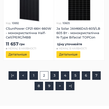
Код:
10692
Код:
10605
CSunPower CP21-66H 660W
Ja Solar JAM66D45-605/LB
- монокристалічна Half-
605 Вт - монокристалічна
Cell/PERC/MBB
N-Type Bifacial TOPCon
11 657
грн
Ціну уточнюйте
НЕМАЄ В НАЯВНОСТІ
НЕМАЄ В НАЯВНОСТІ
Детальніше
Детальніше
|<
<
1
2
3
4
5
6
7
8
9
>
>|