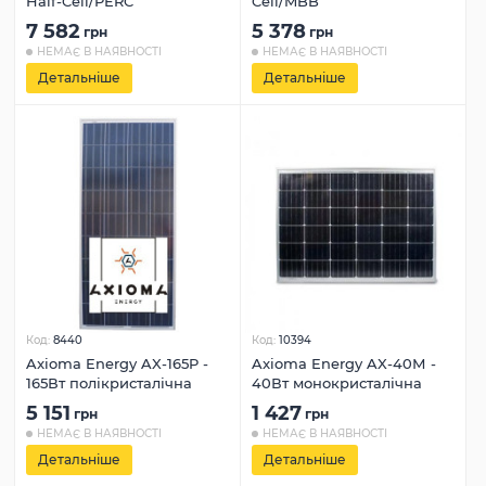
Half-Cell/PERC
Cell/MBB
7 582
5 378
грн
грн
НЕМАЄ В НАЯВНОСТІ
НЕМАЄ В НАЯВНОСТІ
Детальніше
Детальніше
Код:
8440
Код:
10394
Axioma Energy AX-165P -
Axioma Energy AX-40М -
165Вт полікристалічна
40Вт монокристалічна
5 151
1 427
грн
грн
НЕМАЄ В НАЯВНОСТІ
НЕМАЄ В НАЯВНОСТІ
Детальніше
Детальніше