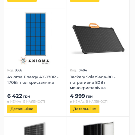
Код:
8866
Код:
10404
Axioma Energy AX-170P -
Jackery SolarSaga-80 -
170Вт полікристалічна
потративна 80Вт
монокристалічна
6 422
4 999
грн
грн
НЕМАЄ В НАЯВНОСТІ
НЕМАЄ В НАЯВНОСТІ
Детальніше
Детальніше