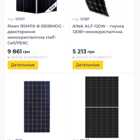
Код:
10707
Код:
10387
Risen RSM110-8-550BMDG -
Altek ALF‐120W - гнучка
двостороння
120Вт монокристалічна
монокристалічна Half-
Cell/PERC
9 861
5 213
грн
грн
НЕМАЄ В НАЯВНОСТІ
НЕМАЄ В НАЯВНОСТІ
Детальніше
Детальніше