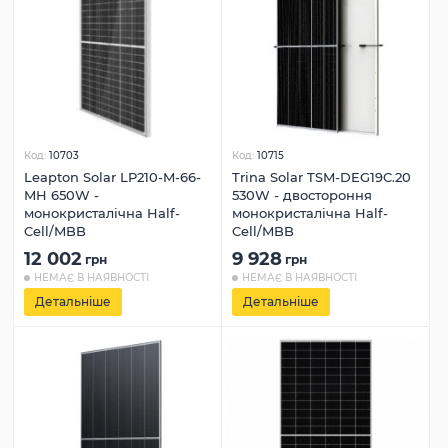
Код:
10703
Код:
10715
Leapton Solar LP210-M-66-
Trina Solar TSM-DEG19C.20
MH 650W -
530W - двостороння
монокристалічна Half-
монокристалічна Half-
Cell/MBB
Cell/MBB
12 002
9 928
грн
грн
НЕМАЄ В НАЯВНОСТІ
НЕМАЄ В НАЯВНОСТІ
Детальніше
Детальніше