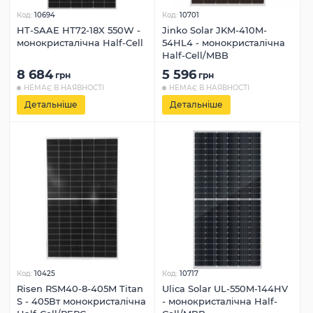
Код:
10694
Код:
10701
HT-SAAE HT72-18X 550W -
Jinko Solar JKM-410M-
монокристалічна Half-Cell
54HL4 - монокристалічна
Half-Cell/MBB
8 684
5 596
грн
грн
НЕМАЄ В НАЯВНОСТІ
НЕМАЄ В НАЯВНОСТІ
Детальніше
Детальніше
Код:
10425
Код:
10717
Risen RSM40-8-405M Titan
Ulica Solar UL-550M-144HV
S - 405Вт монокристалічна
- монокристалічна Half-