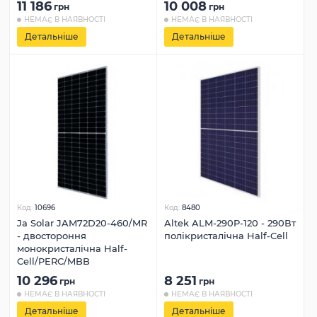
11 186
10 008
грн
грн
НЕМАЄ В НАЯВНОСТІ
НЕМАЄ В НАЯВНОСТІ
Детальніше
Детальніше
Код:
10696
Код:
8480
Ja Solar JAM72D20-460/MR
Altek ALM-290P-120 - 290Вт
- двостороння
полікристалічна Half-Cell
монокристалічна Half-
Cell/PERC/MBB
10 296
8 251
грн
грн
НЕМАЄ В НАЯВНОСТІ
НЕМАЄ В НАЯВНОСТІ
Детальніше
Детальніше