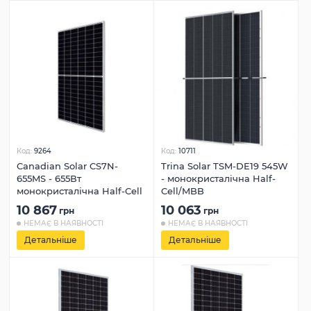
Код:
9264
Код:
10711
Canadian Solar CS7N-
Trina Solar TSM-DE19 545W
655MS - 655Вт
- монокристалічна Half-
монокристалічна Half-Cell
Cell/MBB
10 867
10 063
грн
грн
НЕМАЄ В НАЯВНОСТІ
НЕМАЄ В НАЯВНОСТІ
Детальніше
Детальніше