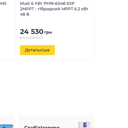
BMS
Must 6 КВт PH19-6048 EXP
Must EP20-100
2MPPT - гібридний MPPT 6.2 кВт
інтерактивни
48 В
24 530
8 999
грн
грн
В НАЯВНОСТІ
В НАЯВНОСТІ
Детальніше
Детальніш
Стабілізатори