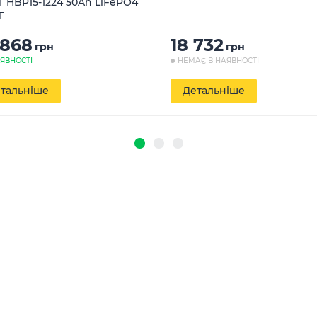
 HBP15-1224 50Ah LiFePО4
T
 868
18 732
грн
грн
АЯВНОСТІ
НЕМАЄ В НАЯВНОСТІ
тальніше
Детальніше