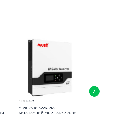
Код
18326
Код
10688
Must PV18-3224 PRO -
Must LP15-122
кВт
Автономний MPPT 24В 3.2кВт
100A) 12В 200