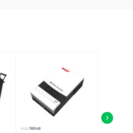
Код
116048
Код
8011