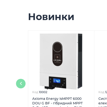
Новинки
Код
10002
Код
1
Axioma Energy IsMPPT 6000
Сист
DOU G BF - гібридний MPPT
елект