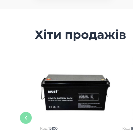
Хіти продажів
Код
15100
Код
1