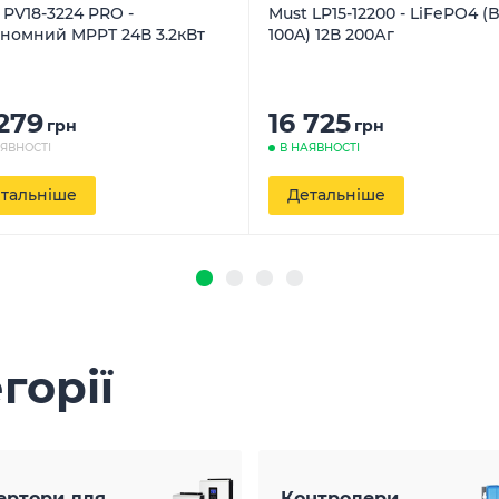
 PV18-3224 PRO -
Must LP15-12200 - LiFePO4 (
номний MPPT 24В 3.2кВт
100A) 12В 200Аг
 279
16 725
грн
грн
АЯВНОСТІ
В НАЯВНОСТІ
тальніше
Детальніше
горії
ертори для
Контролери