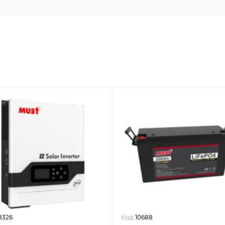
8326
Код
10688