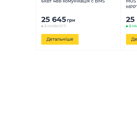
6кВт 48В комунікація с BMS
MUST
MPP
25 645
25
грн
В НАЯВНОСТІ
В Н
Детальніше
Де