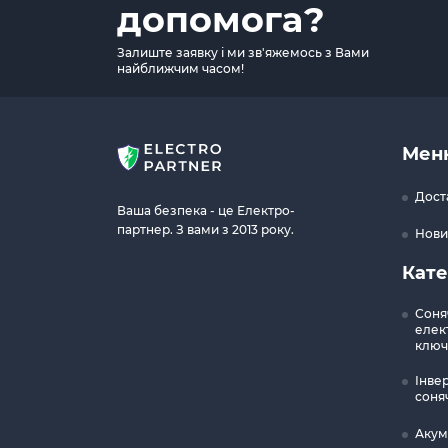
допомога?
Залиште заявку і ми зв'яжемось з Вами
найближчим часом!
Мен
Дост
Ваша безпека - це Електро-
партнер. З вами з 2013 року.
Нови
Кате
Соня
елект
ключ
Інве
соня
Акум