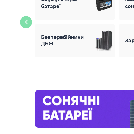
батареї
сон
Безперебійники
Зар
ДБЖ