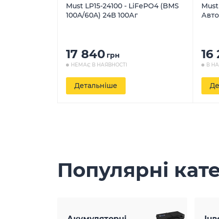
Must LP15-24100 - LiFePO4 (BMS
Must
100A/60A) 24В 100Аг
Авто
17 840
16
грн
НЕМАЄ В НАЯВНОСТІ
В Н
Детальніше
Де
Популярні кате
Акумуляторні
Інв