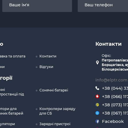
ю
Контакти
Офіс:
авка та оплата
Контакти
Петропавлівс
Борщагівка, в
ни
Відгуки
Білоцерківськ
горії
info@elptr.com
+38 (044) 3
чні
Сонячні батареї
ростанції під
+38 (066) 11
+38 (073) 11
ртори для
Контролери заряду
+38 (067) 11
чних батарей
для СБ
Facebook
улятори
Зарядні пристрої