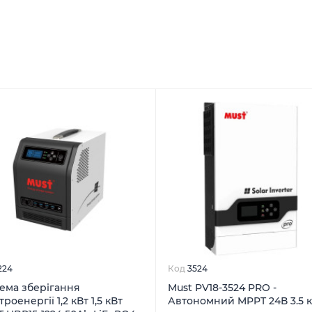
224
Код
3524
ема зберігання
Must PV18-3524 PRO -
роенергії 1,2 кВт 1,5 кВт
Автономний MPPT 24В 3.5 