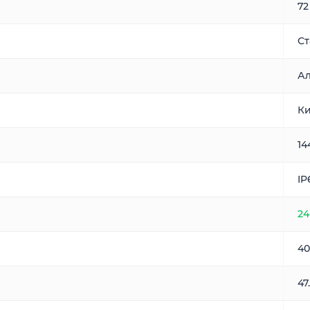
72
Ст
Ал
Ки
14
IP
24
40
47