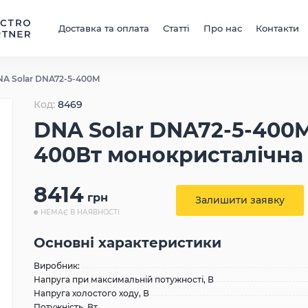
Доставка та оплата
Статті
Про нас
Контакти
NA Solar DNA72-5-400M
Код:
8469
DNA Solar DNA72-5-400M
400Вт монокристалічна
8414
грн
Залишити заявку
НЕМАЄ В НАЯВНОСТІ
Основні характеристики
Виробник:
Напруга при максимальній потужності, В
Напруга холостого ходу, В
Потужність, Вт