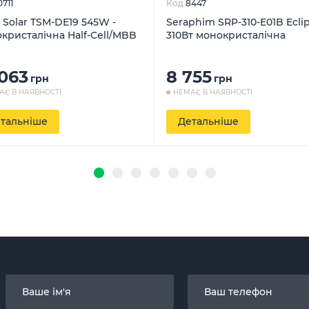
0711
Код
8447
a Solar TSM-DE19 545W -
Seraphim SRP-310-E01B Eclip
кристалічна Half-Cell/MBB
310Вт монокристалічна
 063
8 755
грн
грн
АЄ В НАЯВНОСТІ
НЕМАЄ В НАЯВНОСТІ
тальніше
Детальніше