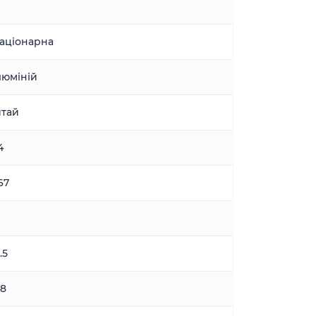
аціонарна
юміній
тай
4
67
.5
.8