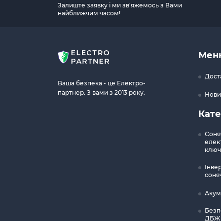
Залиште заявку і ми зв'яжемось з Вами
найближчим часом!
Мен
Дост
Ваша безпека - це Електро-
партнер. З вами з 2013 року.
Нови
Кате
Соня
елект
ключ
Інве
соня
Акум
Безп
ДБЖ