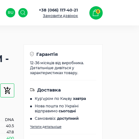
+38 (066) 117-40-21
0
RU
Замовити дзвінок
Гарантія
 -
12-36 місяців від виробника.
Детальніше дивіться у
характеристиках товару.
Доставка
Кур'єром по Києву
завтра
Нова пошта по Україні
відправимо
сьогодні
Самовивіз:
доступний
DNA
40.5
Читати детальніше
47.8
400