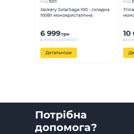
Код
9201
Код
1
Jackery SolarSaga-100 - складна
Trin
100Вт монокристалічна
моно
6 999
10
грн
НЕМАЄ В НАЯВНОСТІ
НЕМ
Детальніше
Де
Потрібна
допомога?