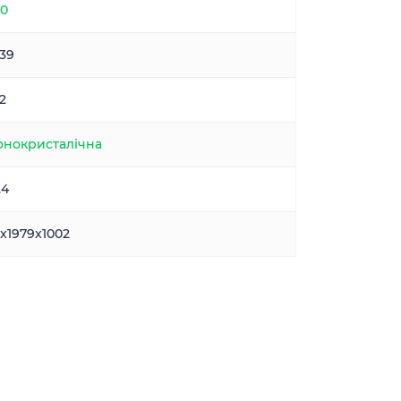
0
.39
.2
нокристалічна
.4
x1979x1002