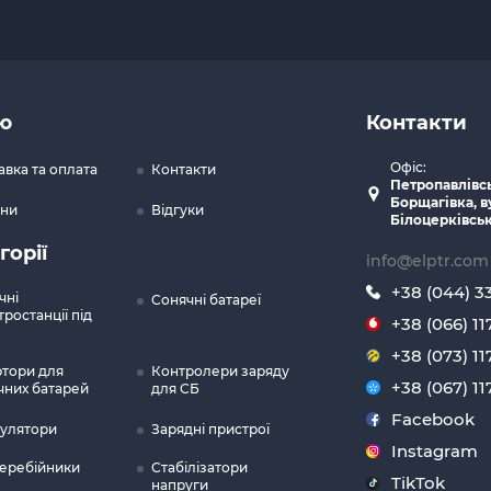
ю
Контакти
Офіс:
авка та оплата
Контакти
Петропавлівс
Борщагівка, в
ни
Відгуки
Білоцерківськ
горії
info@elptr.com
+38 (044) 3
чні
Сонячні батареї
ростанції під
+38 (066) 11
+38 (073) 11
ртори для
Контролери заряду
+38 (067) 11
чних батарей
для СБ
Facebook
улятори
Зарядні пристрої
Instagram
еребійники
Стабілізатори
TikTok
напруги