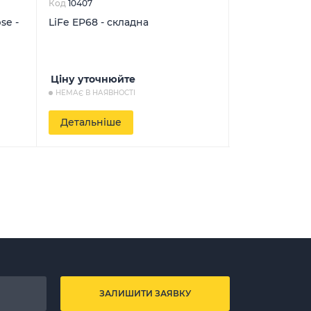
Код
10407
Код
8475
se -
LiFe EP68 - складна
Seraphim SRP
монокристалі
8 767
Ціну уточнюйте
грн
НЕМАЄ В НАЯВНОСТІ
НЕМАЄ В НАЯВН
Детальніше
Детальніш
ЗАЛИШИТИ ЗАЯВКУ