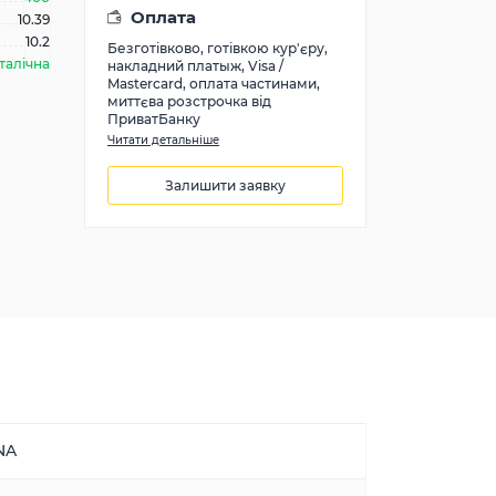
Оплата
10.39
10.2
Безготівково, готівкою кур'єру,
талічна
накладний платыж, Visa /
Mastercard, оплата частинами,
миттєва розстрочка від
ПриватБанку
Читати детальніше
Залишити заявку
8414
грн
NA