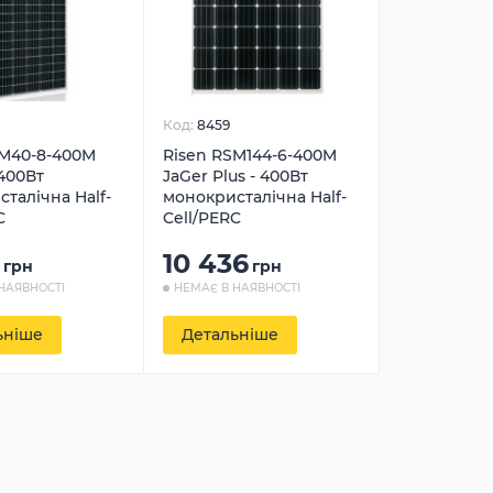
Код:
8459
SM40-8-400M
Risen RSM144-6-400M
 400Вт
JaGer Plus - 400Вт
талічна Half-
монокристалічна Half-
C
Cell/PERC
10 436
грн
грн
НАЯВНОСТІ
НЕМАЄ В НАЯВНОСТІ
ьніше
Детальніше