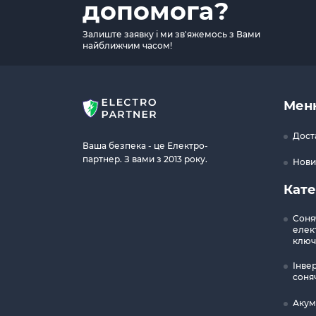
допомога?
Залиште заявку і ми зв'яжемось з Вами
найближчим часом!
Мен
Дост
Ваша безпека - це Електро-
партнер. З вами з 2013 року.
Нови
Кате
Соня
елект
ключ
Інве
соня
Акум