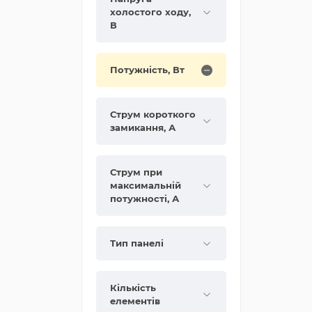
холостого ходу,
В
Потужність, Вт
Струм короткого
замикання, А
Струм при
максимальній
потужності, А
Тип панелі
Кількість
елементів