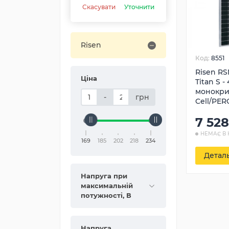
Скасувати
Уточнити
Risen
Код:
8551
Risen R
Ціна
Titan S -
монокрис
-
грн
Cell/PER
7 528
НЕМАЄ В 
169
185
202
218
234
Детал
Напруга при
максимальній
потужності, В
Напруга