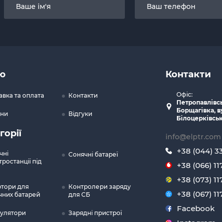
ю
Контакти
Офіс:
авка та оплата
Контакти
Петропавлівс
Борщагівка, в
ни
Відгуки
Білоцерківськ
горії
info@elptr.com
+38 (044) 3
чні
Сонячні батареї
ростанції під
+38 (066) 11
+38 (073) 11
ртори для
Контролери заряду
+38 (067) 11
чних батарей
для СБ
Facebook
улятори
Зарядні пристрої