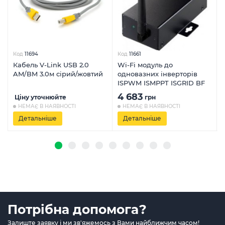
Код
11694
Код
11661
Кабель V-Link USB 2.0
Wi-Fi модуль до
AM/BM 3.0м сірий/жовтий
одновазних інверторів
ISPWM ISMPPT ISGRID BF
4 683
Ціну уточнюйте
грн
НЕМАЄ В НАЯВНОСТІ
НЕМАЄ В НАЯВНОСТІ
Детальніше
Детальніше
Потрібна допомога?
Залиште заявку і ми зв'яжемось з Вами найближчим часом!