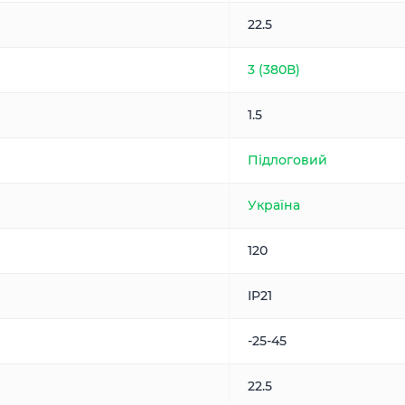
22.5
3 (380В)
1.5
Підлоговий
Україна
120
IP21
-25-45
22.5