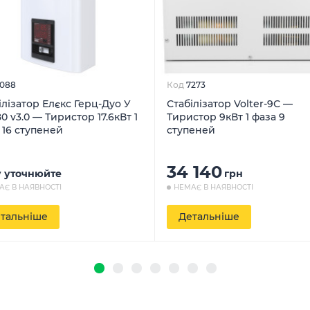
088
Код
7273
ілізатор Елєкс Герц-Дуо У
Стабілізатор Volter-9С —
80 v3.0 — Тиристор 17.6кВт 1
Тиристор 9кВт 1 фаза 9
 16 ступеней
ступеней
34 140
у уточнюйте
грн
АЄ В НАЯВНОСТІ
НЕМАЄ В НАЯВНОСТІ
тальніше
Детальніше