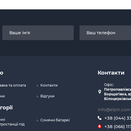
ю
Контакти
Офіс:
авка та оплата
Контакти
Петропавлівс
Борщагівка, в
ни
Відгуки
Білоцерківськ
горії
info@elptr.com
+38 (044) 3
чні
Сонячні батареї
ростанції під
+38 (066) 11