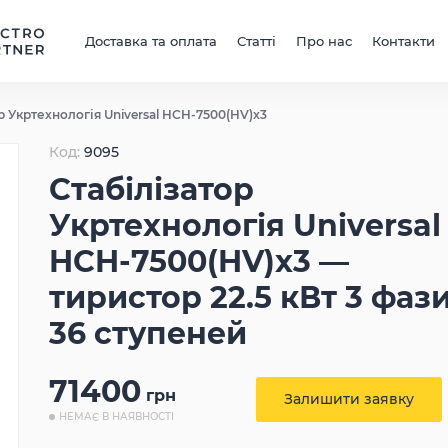
Доставка та оплата
Статті
Про нас
Контакти
р Укртехнологія Universal HCH-7500(HV)x3
Код:
9095
Стабілізатор
Укртехнологія Universal
HCH-7500(HV)x3 —
тиристор 22.5 кВт 3 фаз
36 ступеней
71400
грн
Залишити заявку
НЕМАЄ В НАЯВНОСТІ