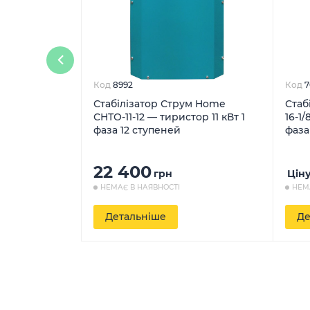
Код
8992
Код
7
Стабілізатор Струм Home
Стаб
СНТО-11-12 — тиристор 11 кВт 1
16-1/
фаза 12 ступеней
фаза
22 400
грн
Цін
НЕМАЄ В НАЯВНОСТІ
НЕМ
Детальніше
Де