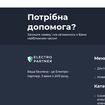
Потрібна
допомога?
Залиште заявку і ми зв'яжемось з Вами
найближчим часом!
Мен
Дост
Ваша безпека - це Електро-
партнер. З вами з 2013 року.
Нови
Кате
Соня
елект
ключ