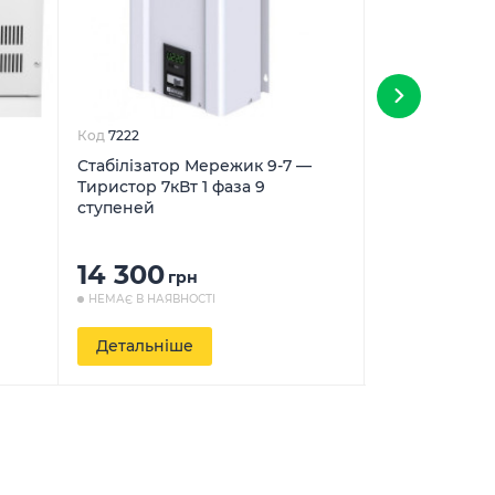
Код
7222
Код
9042
Стабілізатор Мережик 9-7 —
Стабілізатор 
Тиристор 7кВт 1 фаза 9
СНТТ-33-12 — 
ступеней
фази 12 ступ
14 300
98 000
грн
г
НЕМАЄ В НАЯВНОСТІ
НЕМАЄ В НАЯВН
Детальніше
Детальніш