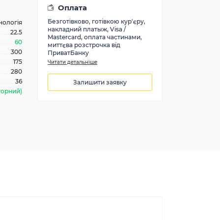
Оплата
Безготівково, готівкою кур'єру,
нологія
накладний платыж, Visa /
22.5
Mastercard, оплата частинами,
60
миттєва розстрочка від
300
ПриватБанку
175
Читати детальніше
280
36
Залишити заявку
торний)
71400
грн