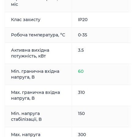
міс
Клас захисту
IP20
Робоча температура, °С
0-35
Активна вихідна
3.5
потужність, кВт
Min. гранична вхідна
60
напруга, В
Max. гранична вхідна
310
напруга, В
Min. напруга
150
стабілізації, В
Max. напруга
300