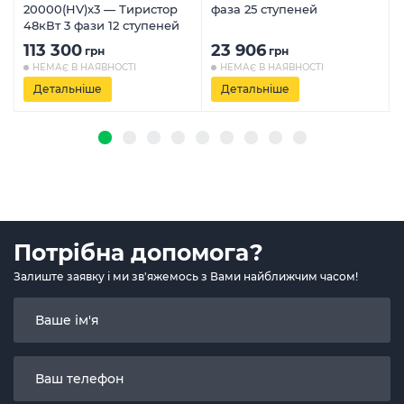
20000(HV)x3 — Тиристор
фаза 25 ступеней
48кВт 3 фази 12 ступеней
113 300
23 906
грн
грн
НЕМАЄ В НАЯВНОСТІ
НЕМАЄ В НАЯВНОСТІ
Детальніше
Детальніше
Потрібна допомога?
Залиште заявку і ми зв'яжемось з Вами найближчим часом!