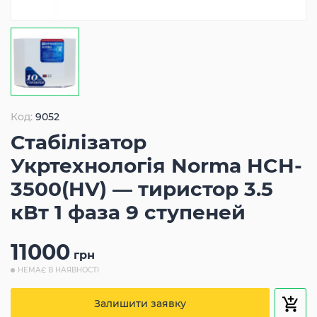
Код:
9052
Стабілізатор
Укртехнологія Norma HCH-
3500(HV) — тиристор 3.5
кВт 1 фаза 9 ступеней
11000
грн
НЕМАЄ В НАЯВНОСТІ
Залишити заявку