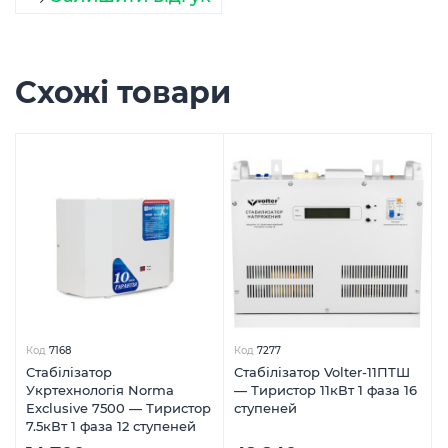
Схожі товари
Код
7168
Код
7277
Стабілізатор
Стабілізатор Volter-11ПТШ
Укртехнологія Norma
— Тиристор 11кВт 1 фаза 16
Exclusive 7500 — Тиристор
ступеней
7.5кВт 1 фаза 12 ступеней