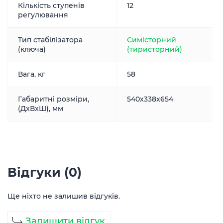
Кількість ступенів
12
регулювання
Тип стабілізатора
Симісторний
(ключа)
(тиристорний)
Вага, кг
58
Габаритні розміри,
540x338x654
(ДxВxШ), мм
Відгуки (0)
Ще ніхто не залишив відгуків.
Залишити відгук