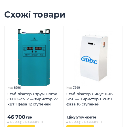
Схожі товари
Код
8996
Код
7249
Стабілізатор Струм Home
Стабілізатор Синус 11-16
СНТО-27-12 — тиристор 27
IP56 — Тиристор 11кВт 1
кВт 1 фаза 12 ступеней
фаза 16 ступеней
46 700
грн
Ціну уточнюйте
НЕМАЄ В НАЯВНОСТІ
НЕМАЄ В НАЯВНОСТІ