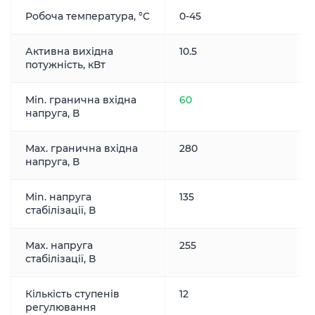
Робоча температура, °С
0-45
Активна вихідна
10.5
потужність, кВт
Min. гранична вхідна
60
напруга, В
Max. гранична вхідна
280
напруга, В
Min. напруга
135
стабілізації, В
Max. напруга
255
стабілізації, В
Кількість ступенів
12
регулювання