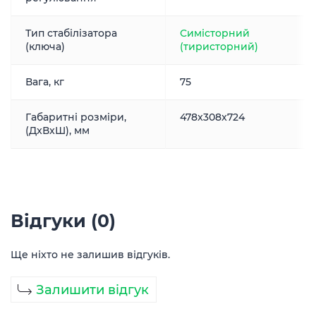
Тип стабілізатора
Симісторний
(ключа)
(тиристорний)
Вага, кг
75
Габаритні розміри,
478x308x724
(ДxВxШ), мм
Відгуки (0)
Ще ніхто не залишив відгуків.
Залишити відгук