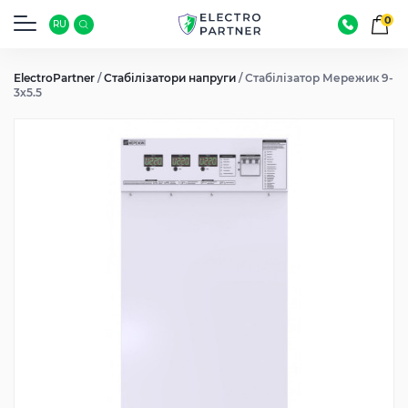
0
RU
ElectroPartner
/
Стабілізатори напруги
/
Стабілізатор Мережик 9-
3х5.5