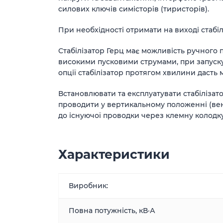
силових ключів симісторів (тиристорів).
При необхідності отримати на виході стабіл
Стабілізатор Герц має можливість ручного 
високими пусковими струмами, при запуску 
опції стабілізатор протягом хвилини дасть 
Встановлювати та експлуатувати стабіліза
проводити у вертикальному положенні (вен
до існуючої проводки через клемну колодку
Характеристики
Виробник:
Повна потужність, кВ·А