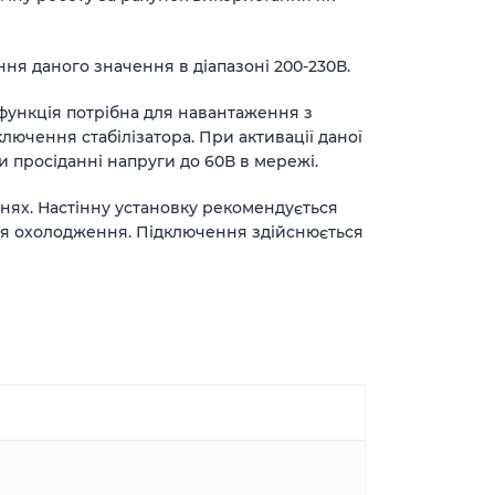
ння даного значення в діапазоні 200-230В.
 функція потрібна для навантаження з
ючення стабілізатора. При активації даної
и просіданні напруги до 60В в мережі.
нях. Настінну установку рекомендується
для охолодження. Підключення здійснюється