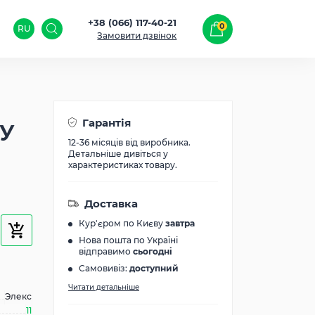
+38 (066) 117-40-21
0
RU
Замовити дзвінок
Гарантія
 У
12-36 місяців від виробника.
Детальніше дивіться у
характеристиках товару.
Доставка
Кур'єром по Києву
завтра
Нова пошта по Україні
відправимо
сьогодні
Самовивіз:
доступний
Читати детальніше
Элекс
11