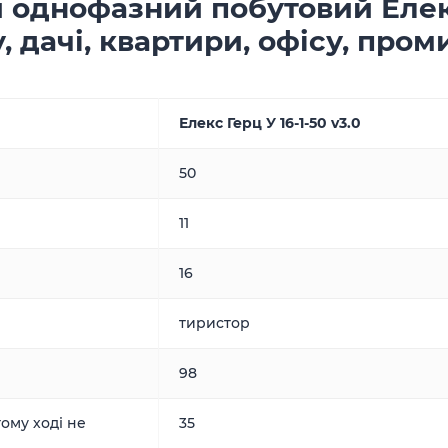
 однофазний побутовий Елекс 
, дачі, квартири, офісу, пром
Елекс Герц У 16-1-50 v3.0
50
11
16
тиристор
98
ому ході не
35