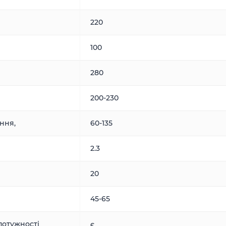
220
100
280
200-230
ння,
60-135
2.3
20
45-65
потужності
є