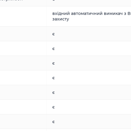
вхідний автоматичний вимикач з B
захисту
є
є
є
є
є
є
є