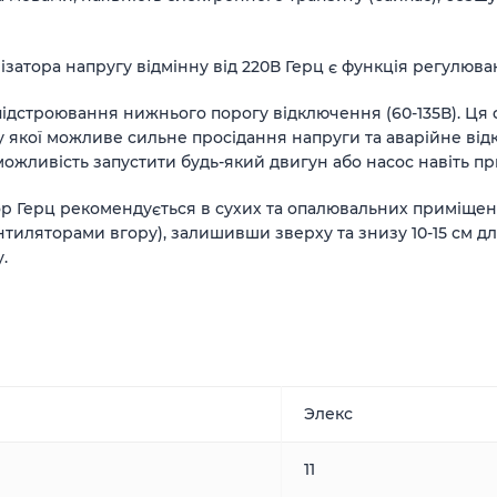
ізатора напругу відмінну від 220В Герц є функція регулюва
підстроювання нижнього порогу відключення (60-135В). Ця
якої можливе сильне просідання напруги та аварійне відкл
можливість запустити будь-який двигун або насос навіть пр
тор Герц рекомендується в сухих та опалювальних приміщен
тиляторами вгору), залишивши зверху та знизу 10-15 см 
.
Элекс
11