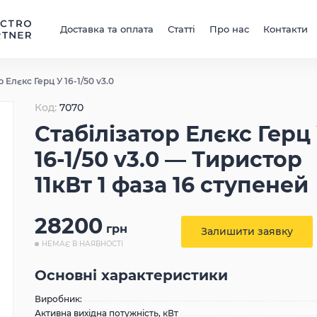
Доставка та оплата
Статті
Про нас
Контакти
 Елєкс Герц У 16-1/50 v3.0
Код:
7070
Стабілізатор Елєкс Герц
16-1/50 v3.0 — Тиристор
11кВт 1 фаза 16 ступеней
28200
грн
Залишити заявку
НЕМАЄ В НАЯВНОСТІ
Основні характеристики
Виробник:
Активна вихідна потужність, кВт