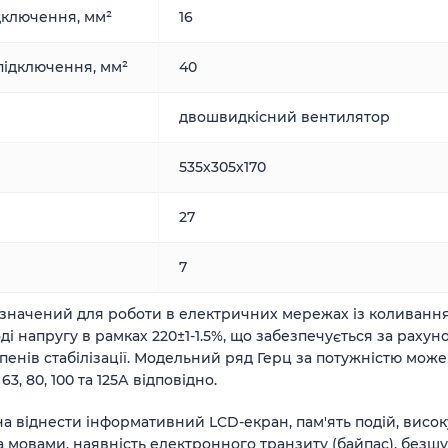
дключення, мм²
16
підключення, мм²
40
двошвидкісний вентилятор
535х305х170
27
7
значений для роботи в електричних мережах із коливанням
і напругу в рамках 220±1-1.5%, що забезпечується за рахуно
ів стабілізації. Модельний ряд Герц за потужністю може бути на
63, 80, 100 та 125А відповідно.
 віднести інформативний LCD-екран, пам'ять подій, високу т
а мовами, наявність електронного транзиту (байпас), безш