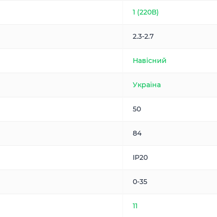
1 (220В)
2.3-2.7
Навісний
Україна
50
84
IP20
0-35
11