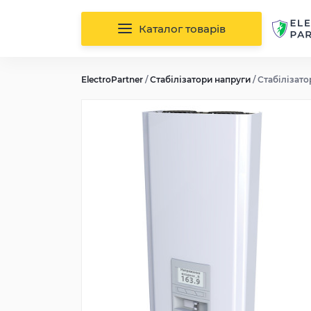
Каталог товарів
ElectroPartner
/
Стабілізатори напруги
/
Стабілізатор