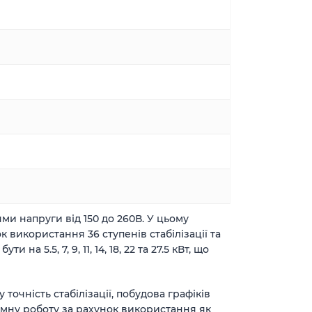
и напруги від 150 до 260В. У цьому
к використання 36 ступенів стабілізації та
 5.5, 7, 9, 11, 14, 18, 22 та 27.5 кВт, що
очність стабілізації, побудова графіків
умну роботу за рахунок використання як