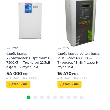
Код
7203
Код
7105
Стабілізатор
Стабілізатор Voltok Basic
Укртехнологія Optimum+
Plus SRKw9-18000 —
7500x3 — Тиристор 22.5кВт
Тиристор 18кВт 1 фаза 9
3 фази 12 ступеней
ступеней
54 000
15 470
грн
грн
НЕМАЄ В НАЯВНОСТІ
НЕМАЄ В НАЯВНОСТІ
Детальніше
Детальніше