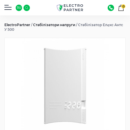
0
RU
ElectroPartner
/
Стабілізатори напруги
/
Стабілізатор Елєкс Антс
У 500