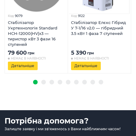
Код
9079
Код
9122
Стабілізатор
Стабілізатор Елєкс Гібрид
Укртехнологія Standard
У 7-1/16 v2.0 — гібридний
HCH-12000(HV)x3 —
3.5 кВт 1 фаза 7 ступеней
тиристор кВт 3 фази 16
ступеней
79 600
5 390
грн
грн
НЕМАЄ В НАЯВНОСТІ
НЕМАЄ В НАЯВНОСТІ
Детальніше
Детальніше
Потрібна допомога?
Залиште заявку і ми зв'яжемось з Вами найближчим часом!