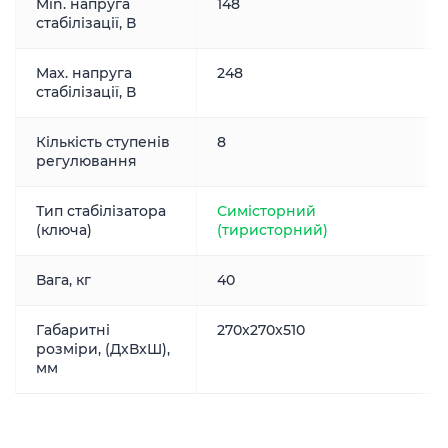
Min. напруга
148
стабілізації, В
Max. напруга
248
стабілізації, В
Кількість ступенів
8
регулювання
Тип стабілізатора
Симісторний
(ключа)
(тиристорний)
Вага, кг
40
Габаритні
270x270x510
розміри, (ДxВxШ),
мм