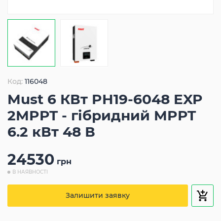
Код:
116048
Must 6 КВт PH19-6048 EXP
2MPPT - гібридний MPPT
6.2 кВт 48 В
24530
грн
В НАЯВНОСТІ
Залишити заявку