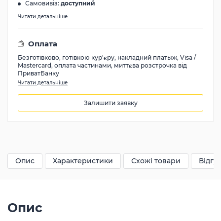
Самовивіз:
доступний
Читати детальніше
Оплата
Безготівково, готівкою кур'єру, накладний платыж, Visa /
Mastercard, оплата частинами, миттєва розстрочка від
ПриватБанку
Читати детальніше
Залишити заявку
24530
грн
Опис
Характеристики
Схожі товари
Відгук
Опис