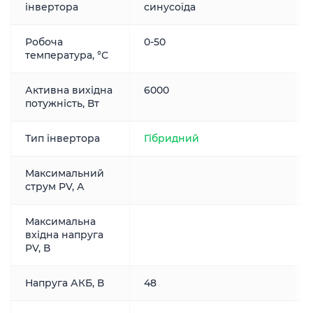
інвертора
синусоїда
Робоча
0-50
температура, °С
Активна вихідна
6000
потужність, Вт
Тип інвертора
Гібридний
Максимальний
струм PV, А
Максимальна
вхідна напруга
PV, В
Напруга АКБ, В
48