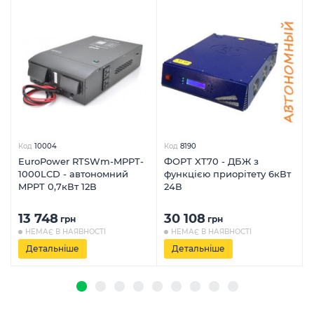
Код
10004
Код
8190
EuroPower RTSWm-MPPT-
ФОРТ XT70 - ДБЖ з
1000LCD - автономний
функцією приорітету 6кВт
MPPT 0,7кВт 12В
24В
13 748
30 108
грн
грн
НЕМАЄ В НАЯВНОСТІ
НЕМАЄ В НАЯВНОСТІ
Детальніше
Детальніше