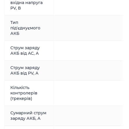
вхідна напруга
PV, В
Тип
під'єднуємого
АКБ
Струм заряду
АКБ від AC, А
Струм заряду
АКБ від PV, А
Кількість
контролерів
(трекерів)
Сумарний струм
заряду АКБ, А