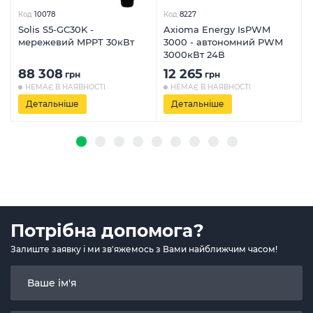
Код
10078
Код
8227
Solis S5-GC30K -
Axioma Energy IsPWM
мережевий MPPT 30кВт
3000 - автономний PWM
3000кВт 24В
88 308
12 265
грн
грн
НЕМАЄ В НАЯВНОСТІ
НЕМАЄ В НАЯВНОСТІ
Детальніше
Детальніше
Потрібна допомога?
Залиште заявку і ми зв'яжемось з Вами найближчим часом!