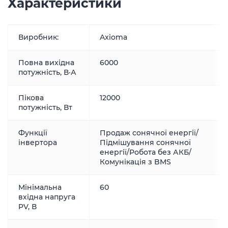
Характеристики
Виробник:
Axioma
Повна вихідна
6000
потужність, В·А
Пікова
12000
потужність, Вт
Функції
Продаж сонячної енергії/
інвертора
Підмішування сонячної
енергії/Робота без АКБ/
Комунікація з BMS
Мінімальна
60
вхідна напруга
PV, В