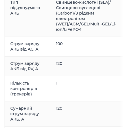
Тип
Свинцево-кислотні (SLA)/
під'єднуємого
Свинцево-вуглецеві
АКБ
(Carbon)/З рідким
електролітом
(WET)/AGM/GEL/Multi-GEL/Li-
ion/LiFePO4
Струм заряду
100
АКБ від AC, А
Струм заряду
120
АКБ від PV, А
Кількість
1
контролерів
(трекерів)
Сумарний
120
струм заряду
АКБ, А