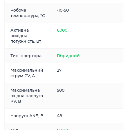
Робоча
-10-50
температура, °С
Активна
6000
вихідна
потужність, Вт
Тип інвертора
Гібридний
Максимальний
27
струм PV, А
Максимальна
500
вхідна напруга
PV, В
Напруга АКБ, В
48