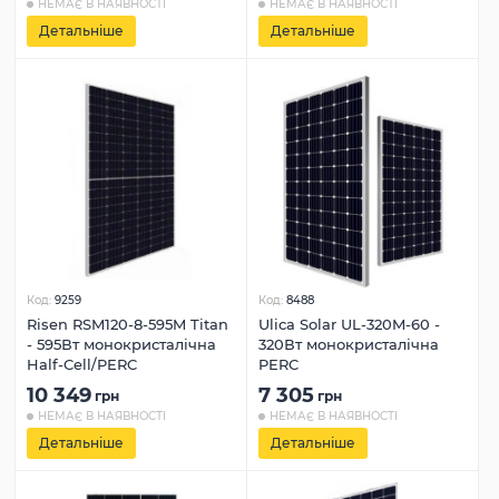
НЕМАЄ В НАЯВНОСТІ
НЕМАЄ В НАЯВНОСТІ
Детальніше
Детальніше
Код:
9259
Код:
8488
Risen RSM120-8-595M Titan
Ulica Solar UL-320M-60 -
- 595Вт монокристалічна
320Вт монокристалічна
Half-Cell/PERC
PERC
10 349
7 305
грн
грн
НЕМАЄ В НАЯВНОСТІ
НЕМАЄ В НАЯВНОСТІ
Детальніше
Детальніше