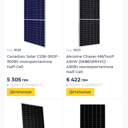
Код:
8538
Код:
9203
Canadian Solar CS3K-300P -
Akcome Chaser-M6/144P
300Вт полікристалічна
450W (SK8612MHVC) -
Half-Cell
450Вт монокристалічна
Half-Cell
5 305
6 422
грн
грн
НЕМАЄ В НАЯВНОСТІ
НЕМАЄ В НАЯВНОСТІ
Детальніше
Детальніше