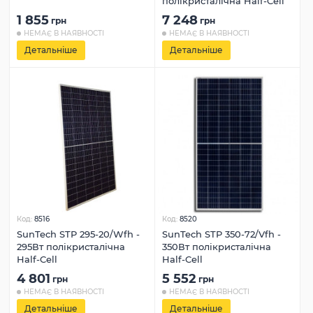
полікристалічна Half-Cell
1 855
7 248
грн
грн
НЕМАЄ В НАЯВНОСТІ
НЕМАЄ В НАЯВНОСТІ
Детальніше
Детальніше
Код:
8516
Код:
8520
SunTech STP 295-20/Wfh -
SunTech STP 350-72/Vfh -
295Вт полікристалічна
350Вт полікристалічна
Half-Cell
Half-Cell
4 801
5 552
грн
грн
НЕМАЄ В НАЯВНОСТІ
НЕМАЄ В НАЯВНОСТІ
Детальніше
Детальніше