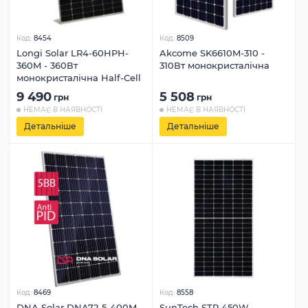
Код:
8454
Код:
8509
Longi Solar LR4-60HPH-
Akcome SK6610M-310 -
360M - 360Вт
310Вт монокристалічна
монокристалічна Half-Cell
9 490
5 508
грн
грн
НЕМАЄ В НАЯВНОСТІ
НЕМАЄ В НАЯВНОСТІ
Детальніше
Детальніше
Код:
8469
Код:
8558
DNA Solar DNA72-5-400M -
SunTech STP 450W-