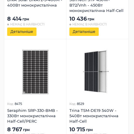
400Вт монокристалічна
B72/Vnh - 450Вт
монокристалічна Half-Cell
8 414
10 436
грн
грн
НЕМАЄ В НАЯВНОСТІ
НЕМАЄ В НАЯВНОСТІ
Детальніше
Детальніше
Код:
8475
Код:
8529
Seraphim SRP-330-BMB -
Trina TSM-DE19 540W -
330Вт монокристалічна
540Вт монокристалічна
Half-Cell/PERC
Half-Cell
8 767
10 715
грн
грн