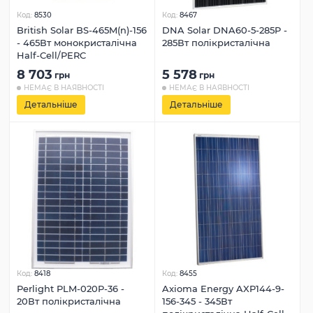
Код:
8530
Код:
8467
British Solar BS-465M(n)-156
DNA Solar DNA60-5-285P -
- 465Вт монокристалічна
285Вт полікристалічна
Half-Cell/PERC
8 703
5 578
грн
грн
НЕМАЄ В НАЯВНОСТІ
НЕМАЄ В НАЯВНОСТІ
Детальніше
Детальніше
Код:
8418
Код:
8455
Perlight PLM-020P-36 -
Axioma Energy AXP144-9-
20Вт полікристалічна
156-345 - 345Вт