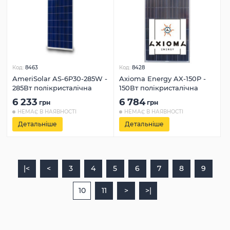
Код:
8463
Код:
8428
AmeriSolar AS-6P30-285W -
Axioma Energy AX-150P -
285Вт полікристалічна
150Вт полікристалічна
6 233
6 784
грн
грн
НЕМАЄ В НАЯВНОСТІ
НЕМАЄ В НАЯВНОСТІ
Детальніше
Детальніше
|<
<
3
4
5
6
7
8
9
10
11
>
>|