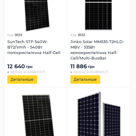
Код:
8559
Код:
8563
SunTech STP 540W-
Jinko Solar MM535-72HLD-
B72/Vmh - 540Вт
MBV - 535Вт
полікристалічна Half-Cell
монокристалічна Half-
Cell/Multi-BusBar
12 640
11 886
грн
грн
НЕМАЄ В НАЯВНОСТІ
НЕМАЄ В НАЯВНОСТІ
Детальніше
Детальніше