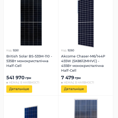
Код:
9261
Код:
9260
British Solar BS-535M-110 -
Akcome Chaser-M6/144P
535Вт монокристалічна
455W (SK8612MHVC) -
Half-Cell
455Вт монокристалічна
Half-Cell
541 970
7 479
грн
грн
НЕМАЄ В НАЯВНОСТІ
НЕМАЄ В НАЯВНОСТІ
Детальніше
Детальніше