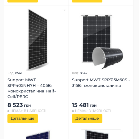
Код:
8541
Код:
8542
Sunport MWT
Sunport MWT SPP315M60S -
SPP405NH7H - 405Вт
315Вт монокристалічна
монокристалічна Half-
Cell/PERC
8 523
15 481
грн
грн
НЕМАЄ В НАЯВНОСТІ
НЕМАЄ В НАЯВНОСТІ
Детальніше
Детальніше