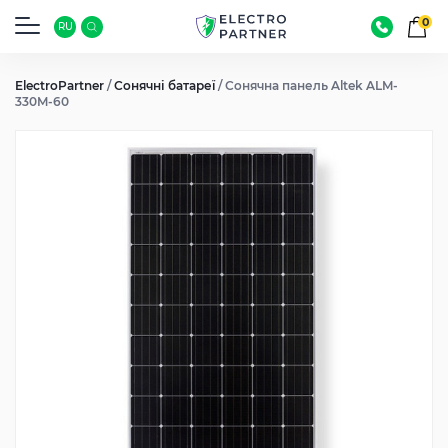
0
RU
ElectroPartner
/
Сонячні батареї
/
Сонячна панель Altek ALM-
330M-60