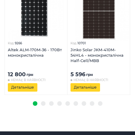
Код
9266
Код
10701
Altek ALM‐170M‐36 - 170Вт
Jinko Solar JKM-410M-
монокристалічна
54HL4 - монокристалічна
Half-Cell/MBB
12 800
5 596
грн
грн
НЕМАЄ В НАЯВНОСТІ
НЕМАЄ В НАЯВНОСТІ
Детальніше
Детальніше