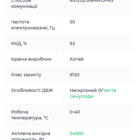
Способи
RS-232/SNMP/GPRS
комунікації
Частота
50
електромережі, Гц
ККД, %
92
Країна виробник
Китай
Клас захисту
IP20
Особливості ДБЖ
Наскрізний 0/
Чиста
синусоїда
Робоча
0-40
температура, °С
Активна вихідна
24000
потужність, Вт