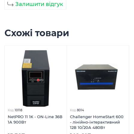
Залишити відгук
Схожі товари
Код
10118
Код
8014
NetPRO 11 1K - ON-Line 36В
Challenger HomeStart 600
1А 900Вт
- лінійно-інтерактивний
12В 10/20А 480Вт