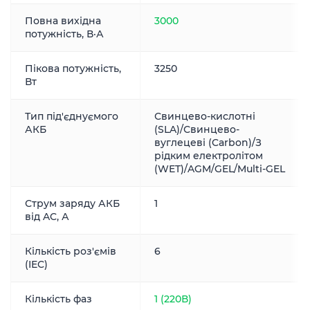
Повна вихідна
3000
потужність, В·А
Пікова потужність,
3250
Вт
Тип під'єднуємого
Свинцево-кислотні
АКБ
(SLA)/Свинцево-
вуглецеві (Carbon)/З
рідким електролітом
(WET)/AGM/GEL/Multi-GEL
Струм заряду АКБ
1
від AC, А
Кількість роз'ємів
6
(IEC)
Кількість фаз
1 (220В)