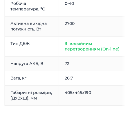
Робоча
0-40
температура, °С
Активна вихідна
2700
потужність, Вт
Тип ДБЖ
З подвійним
перетворенням (On-line)
Напруга АКБ, В
72
Вага, кг
26.7
Габаритні розміри,
405x445x190
(ДxВxШ), мм