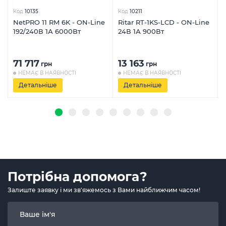
Код
10135
Код
10211
NetPRO 11 RM 6K - ON-Line
Ritar RT-1KS-LCD - ON-Line
192/240В 1А 6000Вт
24В 1А 900Вт
71 717
13 163
грн
грн
НЕМАЄ В НАЯВНОСТІ
НЕМАЄ В НАЯВНОСТІ
Детальніше
Детальніше
Потрібна допомога?
Залиште заявку і ми зв'яжемось з Вами найближчим часом!