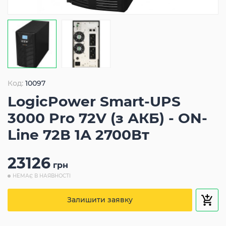
Код:
10097
LogicPower Smart-UPS
3000 Pro 72V (з АКБ) - ON-
Line 72В 1А 2700Вт
23126
грн
НЕМАЄ В НАЯВНОСТІ
Залишити заявку