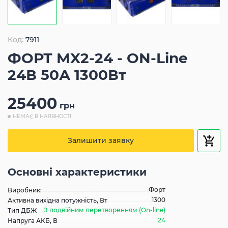
Код:
7911
ФОРТ MX2-24 - ON-Line
24В 50А 1300Вт
25400
грн
НЕМАЄ В НАЯВНОСТІ
Залишити заявку
Основні характеристики
Форт
Виробник:
1300
Активна вихідна потужність, Вт
З подвійним перетворенням (On-line)
Тип ДБЖ
24
Напруга АКБ, В