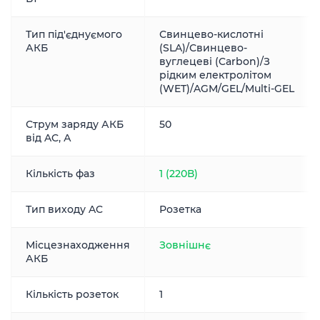
Тип під'єднуємого
Свинцево-кислотні
АКБ
(SLA)/Свинцево-
вуглецеві (Carbon)/З
рідким електролітом
(WET)/AGM/GEL/Multi-GEL
Струм заряду АКБ
50
від AC, А
Кількість фаз
1 (220В)
Тип виходу AC
Розетка
Місцезнаходження
Зовнішнє
АКБ
Кількість розеток
1