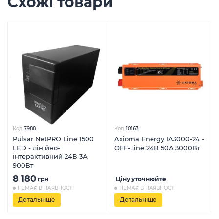
Схожі товари
Код
7988
Код
10163
Pulsar NetPRO Line 1500
Axioma Energy IA3000-24 -
LED - лінійно-
OFF-Line 24В 50А 3000Вт
інтерактивний 24В 3А
900Вт
8 180
грн
Ціну уточнюйте
НЕМАЄ В НАЯВНОСТІ
НЕМАЄ В НАЯВНОСТІ
Детальніше
Детальніше