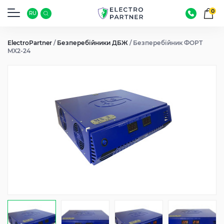
0
RU
ElectroPartner
/
Безперебійники ДБЖ
/
Безперебійник ФОРТ
MX2-24