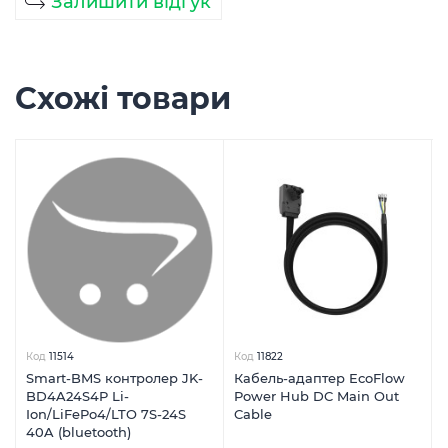
Залишити відгук
Схожі товари
Код
11514
Код
11822
Smart-BMS контролер JK-
Кабель-адаптер EcoFlow
BD4A24S4P Li-
Power Hub DC Main Out
Ion/LiFePo4/LTO 7S-24S
Cable
40A (bluetooth)