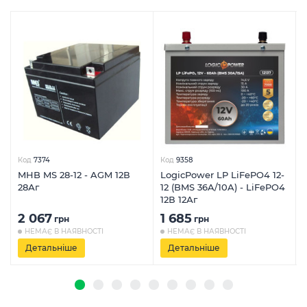
Код
7374
Код
9358
MHB MS 28-12 - AGM 12В
LogicPower LP LiFePO4 12-
28Аг
12 (BMS 36A/10A) - LiFePO4
12В 12Аг
2 067
1 685
грн
грн
НЕМАЄ В НАЯВНОСТІ
НЕМАЄ В НАЯВНОСТІ
Детальніше
Детальніше