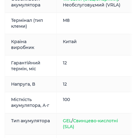
акумулятора
Необслуговуємий (VRLA)
Термінал (тип
M8
клеми)
Країна
Китай
виробник
Гарантійний
12
термін, міс
Напруга, В
12
Місткість
100
акумулятора, А·г
Тип акумулятора
GEL
/
Свинцево-кислотні
(SLA)