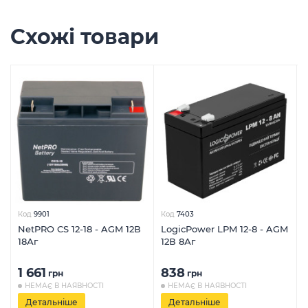
Схожі товари
Код
9901
Код
7403
NetPRO CS 12-18 - AGM 12В
LogicPower LPM 12-8 - AGM
18Аг
12В 8Аг
1 661
838
грн
грн
НЕМАЄ В НАЯВНОСТІ
НЕМАЄ В НАЯВНОСТІ
Детальніше
Детальніше