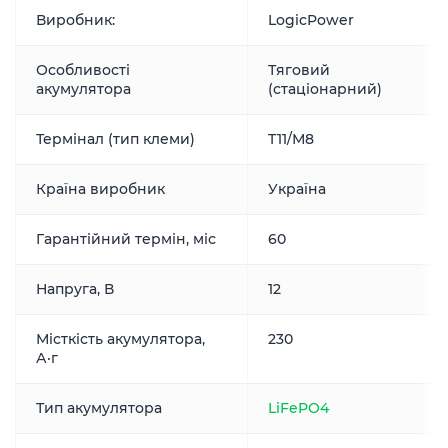
Виробник:
LogicPower
Особливості
Тяговий
акумулятора
(стаціонарний)
Термінал (тип клеми)
T11/М8
Країна виробник
Україна
Гарантійний термін, міс
60
Напруга, В
12
Місткість акумулятора,
230
А·г
Тип акумулятора
LiFePO4