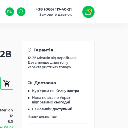
+38 (066) 117-40-21
0
RU
Замовити дзвінок
Гарантія
12В
12-36 місяців від виробника.
Детальніше дивіться у
характеристиках товару.
Доставка
Кур'єром по Києву
завтра
Нова пошта по Україні
відправимо
сьогодні
Самовивіз:
доступний
Merlion
12
Читати детальніше
8.5
і (SLA)