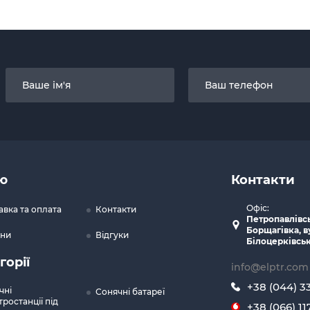
ю
Контакти
Офіс:
авка та оплата
Контакти
Петропавлівс
Борщагівка, в
ни
Відгуки
Білоцерківськ
горії
info@elptr.com
+38 (044) 3
чні
Сонячні батареї
ростанції під
+38 (066) 11