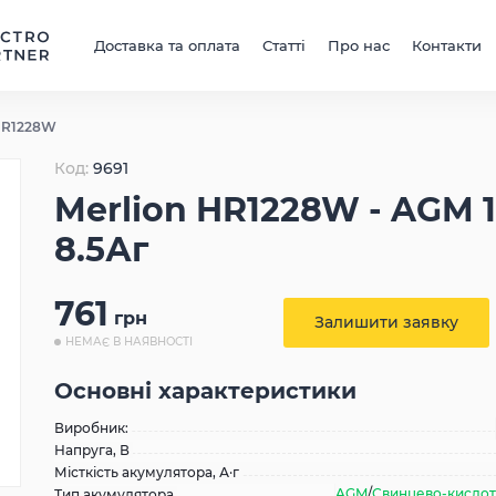
Доставка та оплата
Статті
Про нас
Контакти
 HR1228W
Код:
9691
Merlion HR1228W - AGM 
8.5Аг
761
грн
Залишити заявку
НЕМАЄ В НАЯВНОСТІ
Основні характеристики
Виробник:
Напруга, В
Місткість акумулятора, А·г
AGM
/
Свинцево-кислотн
Тип акумулятора