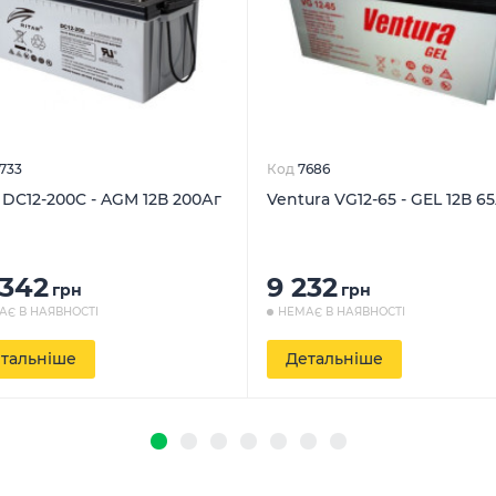
733
Код
7686
r DC12-200C - AGM 12В 200Аг
Ventura VG12-65 - GEL 12В 6
 342
9 232
грн
грн
АЄ В НАЯВНОСТІ
НЕМАЄ В НАЯВНОСТІ
тальніше
Детальніше