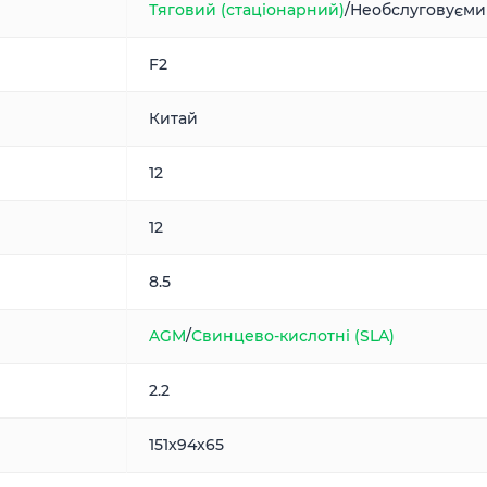
Тяговий (стаціонарний)
/Необслуговуєми
F2
Китай
12
12
8.5
AGM
/
Свинцево-кислотні (SLA)
2.2
151x94x65