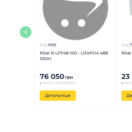
Код
9765
Код
7
Ritar R-LFP48-100 - LiFePO4 48В
Rita
100Аг
76 050
23
грн
НЕМАЄ В НАЯВНОСТІ
НЕМ
Детальніше
Де