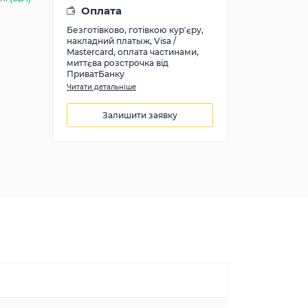
Оплата
Безготівково, готівкою кур'єру,
накладний платыж, Visa /
Mastercard, оплата частинами,
миттєва розстрочка від
ПриватБанку
Читати детальніше
Залишити заявку
761
грн