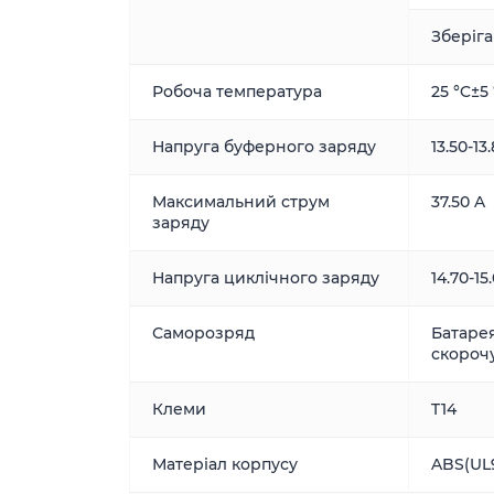
Зберіган
Робоча температура
25 °C±5
Напруга буферного заряду
13.50-13
Максимальний струм
37.50 A
заряду
Напруга циклічного заряду
14.70-15
Саморозряд
Батарея
скороч
Клеми
T14
Матеріал корпусу
ABS(UL