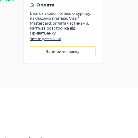
Оплата
Безготівково, готівкою кур'єру,
накладний платыж, Visa /
Mastercard, оплата частинами,
миттєва розстрочка від
ПриватБанку
Читати детальніше
Залишити заявку
14524
грн