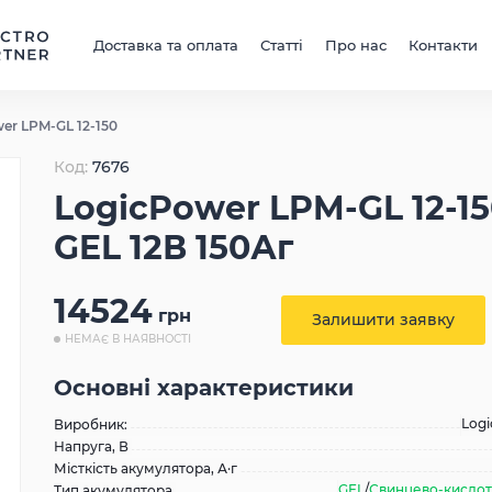
Доставка та оплата
Статті
Про нас
Контакти
er LPM-GL 12-150
Код:
7676
LogicPower LPM-GL 12-15
GEL 12В 150Аг
14524
грн
Залишити заявку
НЕМАЄ В НАЯВНОСТІ
Основні характеристики
Log
Виробник:
Напруга, В
Місткість акумулятора, А·г
GEL
/
Свинцево-кислотн
Тип акумулятора