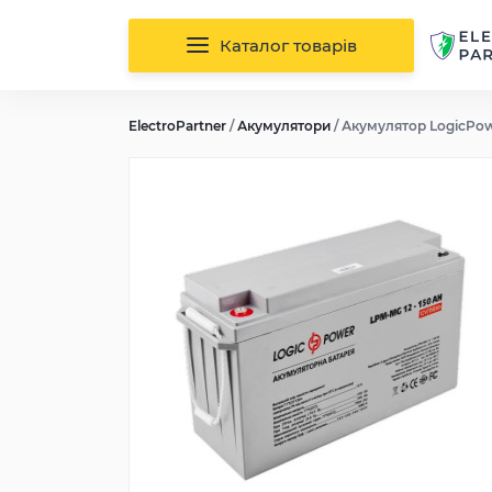
Каталог товарів
ElectroPartner
/
Акумулятори
/
Акумулятор LogicPow