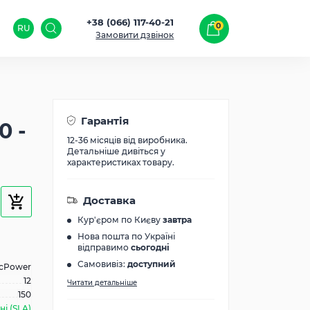
+38 (066) 117-40-21
0
RU
Замовити дзвінок
Гарантія
0 -
12-36 місяців від виробника.
Детальніше дивіться у
характеристиках товару.
Доставка
Кур'єром по Києву
завтра
Нова пошта по Україні
відправимо
сьогодні
Самовивіз:
доступний
icPower
12
Читати детальніше
150
і (SLA)