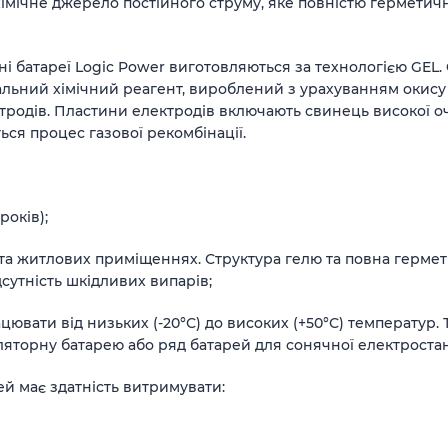
хімічне джерело постійного струму, яке повністю герметич
і батареї Logic Power виготовляються за технологією GEL. 
еціальний хімічний реагент, вироблений з урахуванням оки
тродів. Пластини електродів включають свинець високої оч
ься процес газової рекомбінації.
років);
та житлових приміщеннях. Структура гелю та повна гермети
сутність шкідливих випарів;
цювати від низьких (-20°С) до високих (+50°С) температур.
яторну батарею або ряд батарей для сонячної електростан
ей має здатність витримувати: