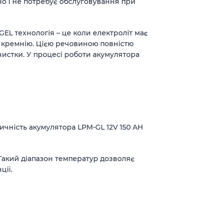
но і не потребує обслуговування при
GEL технологія – це коли електроліт має
су кремнію. Цією речовиною повністю
истки. У процесі роботи акумулятора
чність акумулятора LPM-GL 12V 150 AH
 Такий діапазон температур дозволяє
ції.