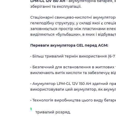
LPM-GL 12V 150 AH
- акумуляторна батарея, 
зберіганні та експлуатації.
Стаціонарні свинцево-кислотні акумуляторн
гелеподібну структуру, у складі якої є сп
заповнюється простір між пластинами елек
виділяються «бульбашки», в яких і відбуваєт
Переваги акумулятора GEL перед AGM:
• Більш тривалий термін використання (6-7 
• Безпечний для встановлення в житлових 
виключають витік кислоти та забезпечує від
• Акумулятор LPM-GL 12V 150 AH здатний пра
використовувати цей акумулятор, як акумул
• Технологія виробництва цього виду батар
тривалий розряд,