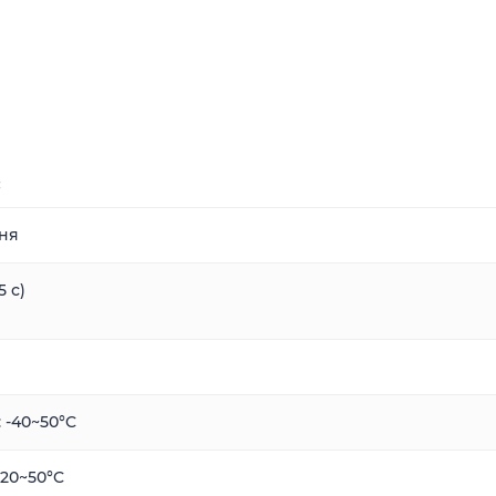
:
ня
5 с)
 -40~50°C
-20~50°C