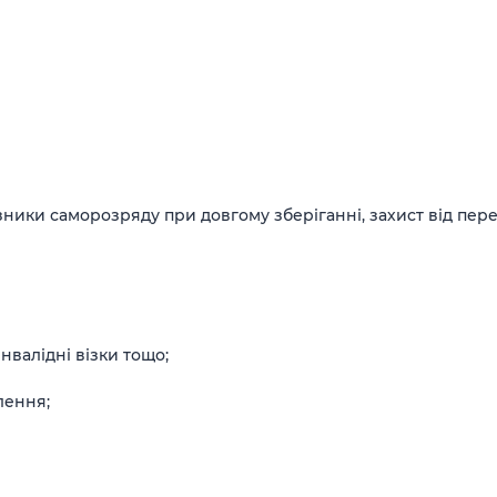
азники саморозряду при довгому зберіганні, захист від пе
нвалідні візки тощо;
лення;