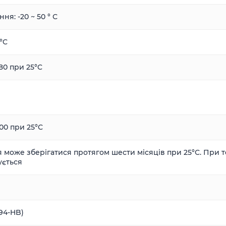
ня: -20 ~ 50 ° С
 °C
.80 при 25°C
.00 при 25°С
 може зберігатися протягом шести місяців при 25°С. При т
ується
94-HB)