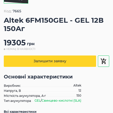
Код:
7665
Altek 6FM150GEL - GEL 12В
150Аг
19305
грн
НЕМАЄ В НАЯВНОСТІ
Залишити заявку
Основні характеристики
Altek
Виробник:
12
Напруга, В
150
Місткість акумулятора, А·г
GEL
/
Свинцево-кислотні (SLA)
Тип акумулятора
Всі характеристики