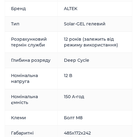
Бренд
ALTEK
Тип
Solar-GEL гелевий
Розрахунковий
12 років (залежить від
термін служби
режиму використання)
Глибина розряду
Deep Cycle
Номінальна
12 В
напруга
Номінальна
150 А•год
ємність
Клеми
Болт М8
Габаритні
485х172х242