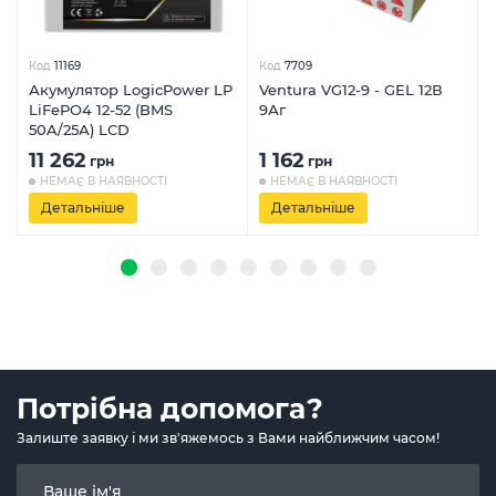
Код
11169
Код
7709
Акумулятор LogicPower LP
Ventura VG12-9 - GEL 12В
LiFePO4 12-52 (BMS
9Аг
50A/25А) LCD
11 262
1 162
грн
грн
НЕМАЄ В НАЯВНОСТІ
НЕМАЄ В НАЯВНОСТІ
Детальніше
Детальніше
Потрібна допомога?
Залиште заявку і ми зв'яжемось з Вами найближчим часом!