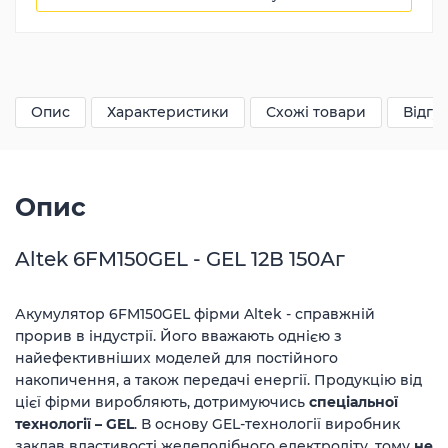
19305
грн
Опис
Характеристики
Схожі товари
Відгук
Опис
Altek 6FM150GEL - GEL 12В 150Аг
Акумулятор 6FM150GEL фірми Altek - справжній
прорив в індустрії. Його вважають однією з
найефективніших моделей для постійного
накопичення, а також передачі енергії. Продукцію від
цієї фірми виробляють, дотримуючись
спеціальної
технології – GEL
. В основу GEL-технології виробник
заклав властивості желеподібного електроліту, тому
не