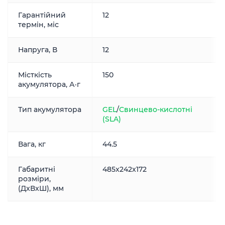
Гарантійний
12
термін, міс
Напруга, В
12
Місткість
150
акумулятора, А·г
Тип акумулятора
GEL
/
Свинцево-кислотні
(SLA)
Вага, кг
44.5
Габаритні
485x242x172
розміри,
(ДxВxШ), мм