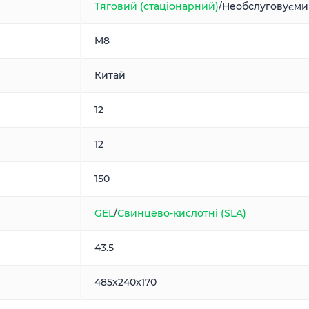
Тяговий (стаціонарний)
/Необслуговуєми
M8
Китай
12
12
150
GEL
/
Свинцево-кислотні (SLA)
43.5
485x240x170