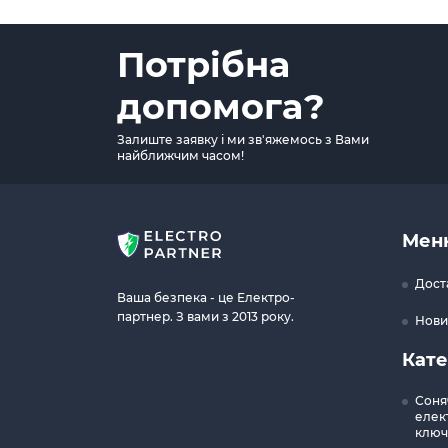
Потрібна
допомога?
Залиште заявку і ми зв'яжемось з Вами
найближчим часом!
Мен
Дост
Ваша безпека - це Електро-
партнер. З вами з 2013 року.
Нови
Кате
Соня
елект
ключ