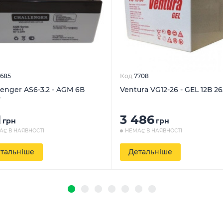
685
Код
7708
lenger AS6-3.2 - AGM 6В
Ventura VG12-26 - GEL 12В 2
г
1
3 486
грн
грн
АЄ В НАЯВНОСТІ
НЕМАЄ В НАЯВНОСТІ
тальніше
Детальніше