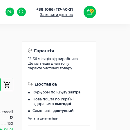
+38 (066) 117-40-21
0
RU
Замовити дзвінок
Гарантія
12-36 місяців від виробника.
Детальніше дивіться у
характеристиках товару.
Доставка
Кур'єром по Києву
завтра
Нова пошта по Україні
відправимо
сьогодні
Самовивіз:
доступний
Ultracell
12
Читати детальніше
150
і (SLA)