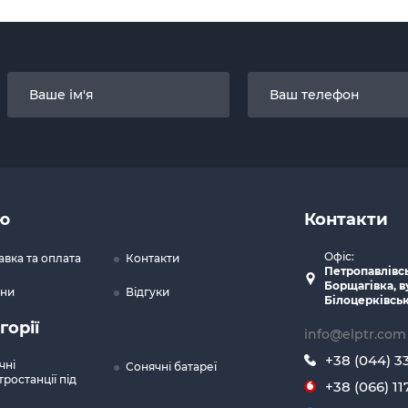
ю
Контакти
Офіс:
авка та оплата
Контакти
Петропавлівс
Борщагівка, в
ни
Відгуки
Білоцерківськ
горії
info@elptr.com
+38 (044) 3
чні
Сонячні батареї
ростанції під
+38 (066) 11