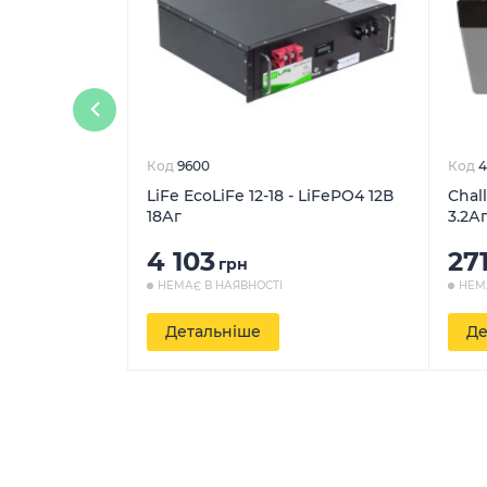
Код
9600
Код
4
LiFe EcoLiFe 12-18 - LiFePO4 12В
Chal
18Аг
3.2А
4 103
27
грн
НЕМАЄ В НАЯВНОСТІ
НЕМ
Детальніше
Де