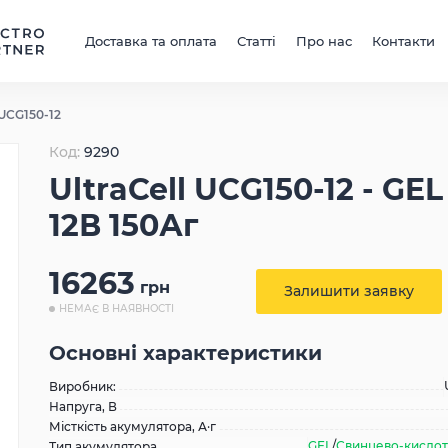
Доставка та оплата
Статті
Про нас
Контакти
 UCG150-12
Код:
9290
UltraCell UCG150-12 - GEL
12В 150Аг
16263
грн
Залишити заявку
НЕМАЄ В НАЯВНОСТІ
Основні характеристики
Виробник:
Напруга, В
Місткість акумулятора, А·г
GEL
/
Свинцево-кислотн
Тип акумулятора