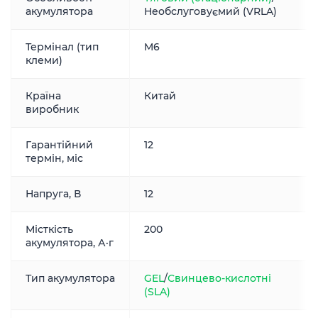
акумулятора
Необслуговуємий (VRLA)
Термінал (тип
M6
клеми)
Країна
Китай
виробник
Гарантійний
12
термін, міс
Напруга, В
12
Місткість
200
акумулятора, А·г
Тип акумулятора
GEL
/
Свинцево-кислотні
(SLA)