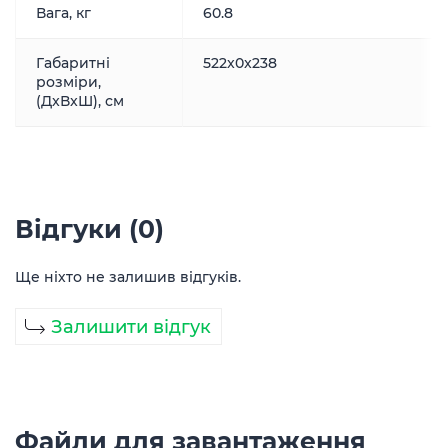
Вага, кг
60.8
Габаритні
522x0x238
розміри,
(ДxВxШ), см
Відгуки (0)
Ще ніхто не залишив відгуків.
Залишити відгук
Файли для завантаження