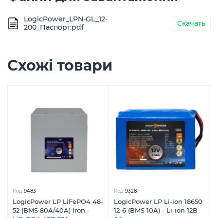
LogicPower_LPN-GL_12-
Скачать
200_Паспорт.pdf
Схожі товари
Код
9483
Код
9328
LogicPower LP LiFePO4 48-
LogicPower LP Li-ion 18650
52 (BMS 80A/40A) Iron -
12-6 (BMS 10A) - Li-ion 12В