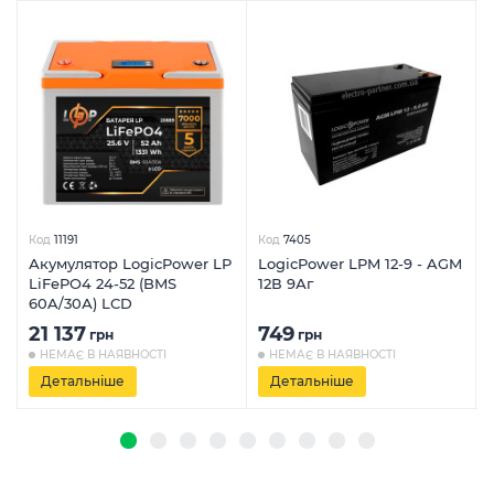
Код
11191
Код
7405
Акумулятор LogicPower LP
LogicPower LPM 12-9 - AGM
LiFePO4 24-52 (BMS
12В 9Аг
60A/30А) LCD
21 137
749
грн
грн
НЕМАЄ В НАЯВНОСТІ
НЕМАЄ В НАЯВНОСТІ
Детальніше
Детальніше