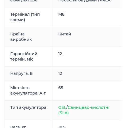
акумулятора
Необслуговуємий (VRLA)
Термінал (тип
M8
клеми)
Країна
Китай
виробник
Гарантійний
12
термін, міс
Напруга, В
12
Місткість
65
акумулятора, А·г
Тип акумулятора
GEL
/
Свинцево-кислотні
(SLA)
Вага, кг
18.5