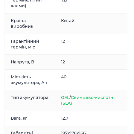
Термінал (тип
T21
клеми)
Країна
Китай
виробник
Гарантійний
12
термін, міс
Напруга, В
12
Місткість
40
акумулятора, А·г
Тип акумулятора
GEL
/
Свинцево-кислотні
(SLA)
Вага, кг
12.7
Габаритні
197x176x166