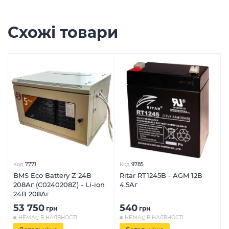
Схожі товари
Код
7771
Код
9785
BMS Eco Battery Z 24В
Ritar RT1245B - AGM 12В
208Аг (C0240208Z) - Li-ion
4.5Аг
24В 208Аг
53 750
540
грн
грн
НЕМАЄ В НАЯВНОСТІ
НЕМАЄ В НАЯВНОСТІ