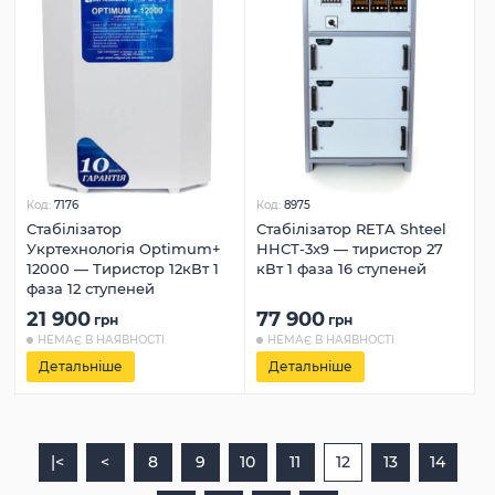
Код:
7176
Код:
8975
Стабілізатор
Стабілізатор RETA Shteel
Укртехнологія Optimum+
ННСТ-3x9 — тиристор 27
12000 — Тиристор 12кВт 1
кВт 1 фаза 16 ступеней
фаза 12 ступеней
21 900
77 900
грн
грн
НЕМАЄ В НАЯВНОСТІ
НЕМАЄ В НАЯВНОСТІ
Детальніше
Детальніше
|<
<
8
9
10
11
12
13
14