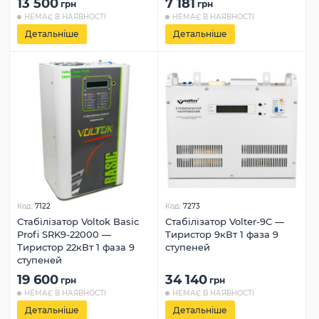
13 500
7 181
грн
грн
НЕМАЄ В НАЯВНОСТІ
НЕМАЄ В НАЯВНОСТІ
Детальніше
Детальніше
Код:
7122
Код:
7273
Стабілізатор Voltok Basic
Стабілізатор Volter-9С —
Profi SRK9-22000 —
Тиристор 9кВт 1 фаза 9
Тиристор 22кВт 1 фаза 9
ступеней
ступеней
19 600
34 140
грн
грн
НЕМАЄ В НАЯВНОСТІ
НЕМАЄ В НАЯВНОСТІ
Детальніше
Детальніше