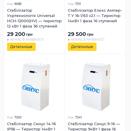
Код:
9085
Код:
7311
Стабілізатор
Стабілізатор Елєкс Ампер-
Укртехнологія Universal
Т У 16-1/63 v2.1 — Тиристор
HCH-12000(HV) — тиристор
14кВт 1 фаза 16 ступеней
12 кВт 1 фаза 36 ступеней
29 200
29 500
грн
грн
НЕМАЄ В НАЯВНОСТІ
НЕМАЄ В НАЯВНОСТІ
Детальніше
Детальніше
Код:
7250
Код:
7241
Стабілізатор Синус 14-16
Стабілізатор Синус 9-16 —
IP56 — Тиристор 14кВт 1
Тиристор 9кВт 1 фаза 16