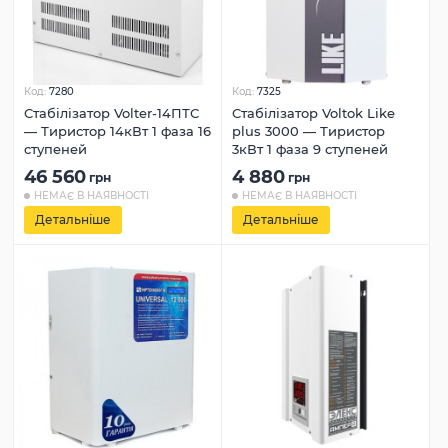
Код:
7280
Код:
7325
Стабілізатор Volter-14ПТС
Стабілізатор Voltok Like
— Тиристор 14кВт 1 фаза 16
plus 3000 — Тиристор
ступеней
3кВт 1 фаза 9 ступеней
46 560
4 880
грн
грн
НЕМАЄ В НАЯВНОСТІ
НЕМАЄ В НАЯВНОСТІ
Детальніше
Детальніше