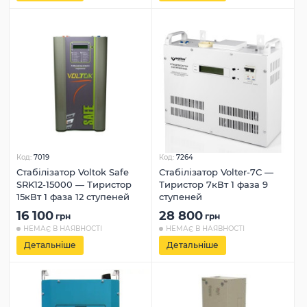
Код:
7019
Код:
7264
Стабілізатор Voltok Safe
Стабілізатор Volter-7С —
SRK12-15000 — Тиристор
Тиристор 7кВт 1 фаза 9
15кВт 1 фаза 12 ступеней
ступеней
16 100
28 800
грн
грн
НЕМАЄ В НАЯВНОСТІ
НЕМАЄ В НАЯВНОСТІ
Детальніше
Детальніше