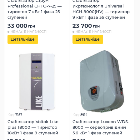
Стабілізатор Струм
Стабілізатор
Professional СНТО-7-25 —
Укртехнологія Universal
тиристор 7 кВт 1 фаза 25
HCH-9000(HV) — тиристор
ступеней
9 кВт 1 фаза 36 ступеней
33 000
23 700
грн
грн
НЕМАЄ В НАЯВНОСТІ
НЕМАЄ В НАЯВНОСТІ
Детальніше
Детальніше
Код:
7157
Код:
8914
Стабілізатор Voltok Like
Стабілізатор Luxeon WDS-
plus 18000 — Тиристор
8000 — сервопривідний
18кВт 1 фаза 9 ступеней
5.6 кВт 1 фаза ступеней