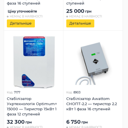
фаза 16 ступеней
ступеней
25 000
Ціну уточнюйте
грн
НЕМАЄ В НАЯВНОСТІ
НЕМАЄ В НАЯВНОСТІ
Детальніше
Детальніше
Код:
7177
Код:
8903
Стабілізатор
Стабілізатор Awattom
Укртехнологія Optimum+
СНОПТ-2.2 — тиристор 2.2
15000 — Тиристор 15кВт 1
кВт 1 фаза 16 ступеней
фаза 12 ступеней
32 300
6 750
грн
грн
НЕМАЄ В НАЯВНОСТІ
НЕМАЄ В НАЯВНОСТІ