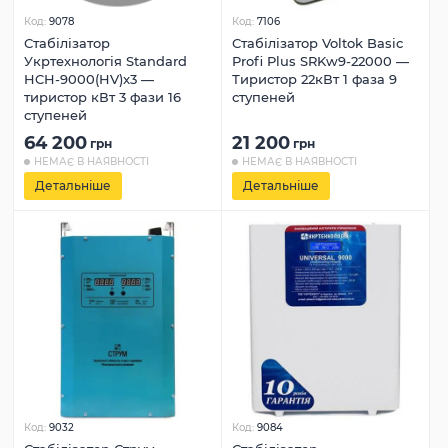
Код:
9078
Код:
7106
Стабілізатор
Стабілізатор Voltok Basic
Укртехнологія Standard
Profi Plus SRKw9-22000 —
HCH-9000(HV)x3 —
Тиристор 22кВт 1 фаза 9
тиристор кВт 3 фази 16
ступеней
ступеней
64 200
21 200
грн
грн
НЕМАЄ В НАЯВНОСТІ
НЕМАЄ В НАЯВНОСТІ
Детальніше
Детальніше
Код:
9032
Код:
9084