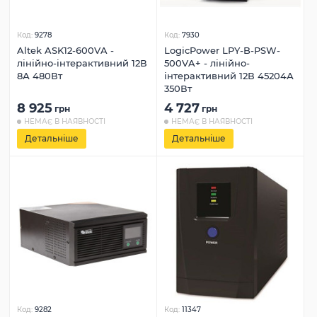
Код:
9278
Код:
7930
Altek ASK12-600VA -
LogicPower LPY-B-PSW-
лінійно-інтерактивний 12В
500VA+ - лінійно-
8А 480Вт
інтерактивний 12В 45204А
350Вт
8 925
4 727
грн
грн
НЕМАЄ В НАЯВНОСТІ
НЕМАЄ В НАЯВНОСТІ
Детальніше
Детальніше
Код:
9282
Код:
11347