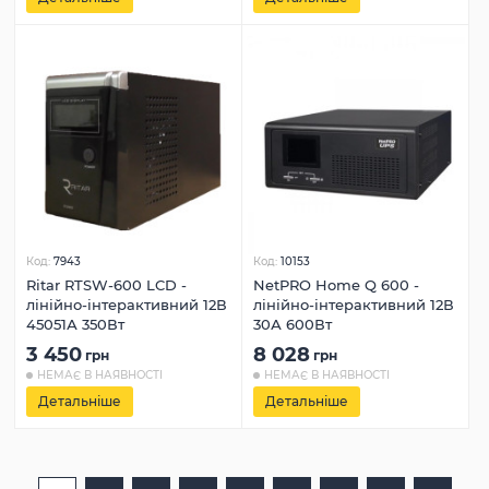
Код:
7943
Код:
10153
Ritar RTSW-600 LCD -
NetPRO Home Q 600 -
лінійно-інтерактивний 12В
лінійно-інтерактивний 12В
45051А 350Вт
30А 600Вт
3 450
8 028
грн
грн
НЕМАЄ В НАЯВНОСТІ
НЕМАЄ В НАЯВНОСТІ
Детальніше
Детальніше