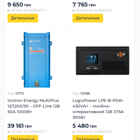
9 650
7 765
грн
грн
НЕМАЄ В НАЯВНОСТІ
НЕМАЄ В НАЯВНОСТІ
Детальніше
Детальніше
Код:
10175
Код:
10088
Victron Energy MultiPlus
LogicPower LPE-B-PSW-
12/1200/50 - OFF-Line 12В
430VA+ - лінійно-
50А 1000Вт
інтерактивний 12В 1/15А
300Вт
39 161
5 480
грн
грн
НЕМАЄ В НАЯВНОСТІ
НЕМАЄ В НАЯВНОСТІ
Детальніше
Детальніше