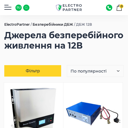
0
RU
ElectroPartner
/
Безперебійники ДБЖ
/
ДБЖ 12В
Джерела безперебійного
живлення на 12В
Фільтр