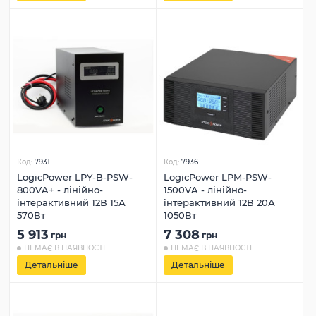
Код:
7931
Код:
7936
LogicPower LPY-B-PSW-
LogicPower LPM-PSW-
800VA+ - лінійно-
1500VA - лінійно-
інтерактивний 12В 15А
інтерактивний 12В 20А
570Вт
1050Вт
5 913
7 308
грн
грн
НЕМАЄ В НАЯВНОСТІ
НЕМАЄ В НАЯВНОСТІ
Детальніше
Детальніше