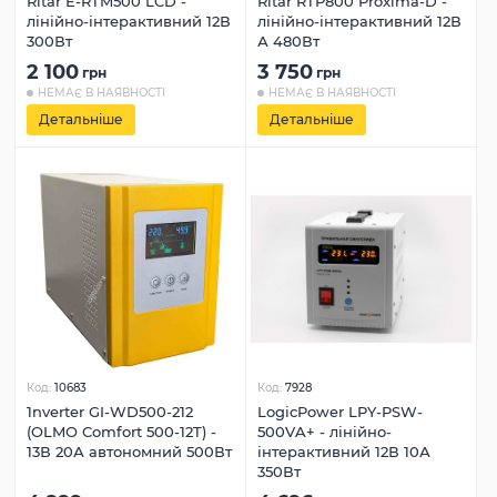
Ritar E-RTM500 LCD -
Ritar RTP800 Proxima-D -
лінійно-інтерактивний 12В
лінійно-інтерактивний 12В
300Вт
А 480Вт
2 100
3 750
грн
грн
НЕМАЄ В НАЯВНОСТІ
НЕМАЄ В НАЯВНОСТІ
Детальніше
Детальніше
Код:
10683
Код:
7928
1nverter GI-WD500-212
LogicPower LPY-PSW-
(OLMO Comfort 500-12T) -
500VA+ - лінійно-
13В 20А автономний 500Вт
інтерактивний 12В 10А
350Вт