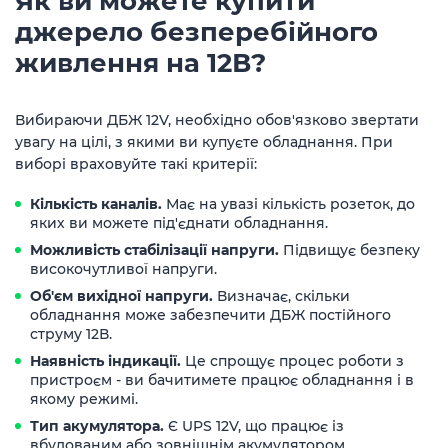
Як ви можете купити
джерело безперебійного
живлення на 12В?
Вибираючи ДБЖ 12V, необхідно обов'язково звертати
увагу на цілі, з якими ви купуєте обладнання. При
виборі враховуйте такі критерії:
Кількість каналів.
Має на увазі кількість розеток, до
яких ви можете під'єднати обладнання.
Можливість стабілізації напруги.
Підвищує безпеку
високочутливої напруги.
Об'єм вихідної напруги.
Визначає, скільки
обладнання може забезпечити ДБЖ постійного
струму 12В.
Наявність індикації.
Це спрощує процес роботи з
пристроєм - ви бачитимете працює обладнання і в
якому режимі.
Тип акумулятора.
Є UPS 12V, що працює із
вбудованим або зовнішнім акумулятором.