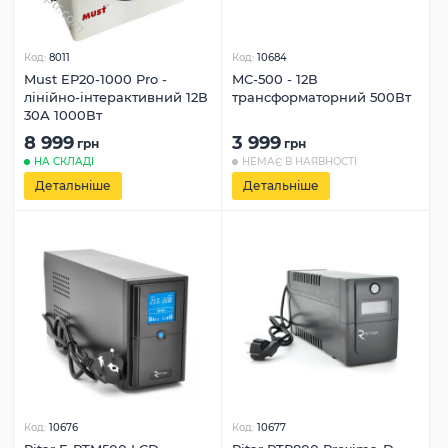
Код:
8011
Код:
10684
Must EP20-1000 Pro -
MC-500 - 12В
лінійно-інтерактивний 12В
трансформаторний 500Вт
30А 1000Вт
8 999
3 999
грн
грн
НА СКЛАДІ
НЕМАЄ В НАЯВНОСТІ
Детальніше
Детальніше
Код:
10676
Код:
10677