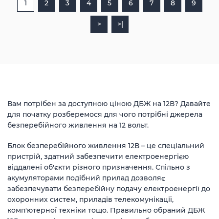
1
2
3
4
5
6
7
8
9
>
>|
Вам потрібен за доступною ціною ДБЖ на 12В? Давайте
для початку розберемося для чого потрібні джерела
безперебійного живлення на 12 вольт.
Блок безперебійного живлення 12В – це спеціальний
пристрій, здатний забезпечити електроенергією
віддалені об'єкти різного призначення. Спільно з
акумуляторами подібний прилад дозволяє
забезпечувати безперебійну подачу електроенергії до
охоронних систем, приладів телекомунікації,
комп'ютерної техніки тощо. Правильно обраний ДБЖ