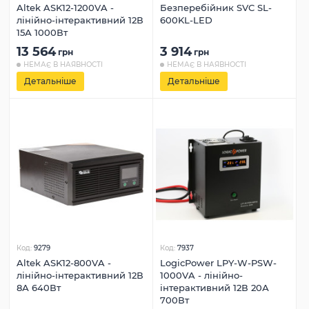
Altek ASK12-1200VA -
Безперебійник SVC SL-
лінійно-інтерактивний 12В
600KL-LED
15А 1000Вт
13 564
3 914
грн
грн
НЕМАЄ В НАЯВНОСТІ
НЕМАЄ В НАЯВНОСТІ
Детальніше
Детальніше
Код:
9279
Код:
7937
Altek ASK12-800VA -
LogicPower LPY-W-PSW-
лінійно-інтерактивний 12В
1000VA - лінійно-
8А 640Вт
інтерактивний 12В 20А
700Вт