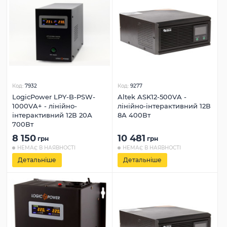
Код:
7932
Код:
9277
LogicPower LPY-B-PSW-
Altek ASK12-500VA -
1000VA+ - лінійно-
лінійно-інтерактивний 12В
інтерактивний 12В 20А
8А 400Вт
700Вт
8 150
10 481
грн
грн
НЕМАЄ В НАЯВНОСТІ
НЕМАЄ В НАЯВНОСТІ
Детальніше
Детальніше