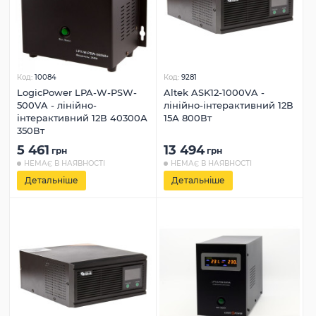
Код:
10084
Код:
9281
LogicPower LPA-W-PSW-
Altek ASK12-1000VA -
500VA - лінійно-
лінійно-інтерактивний 12В
інтерактивний 12В 40300А
15А 800Вт
350Вт
5 461
13 494
грн
грн
НЕМАЄ В НАЯВНОСТІ
НЕМАЄ В НАЯВНОСТІ
Детальніше
Детальніше