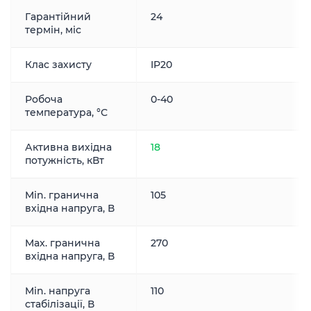
Гарантійний
24
термін, міс
Клас захисту
IP20
Робоча
0-40
температура, °С
Активна вихідна
18
потужність, кВт
Min. гранична
105
вхідна напруга, В
Max. гранична
270
вхідна напруга, В
Min. напруга
110
стабілізації, В