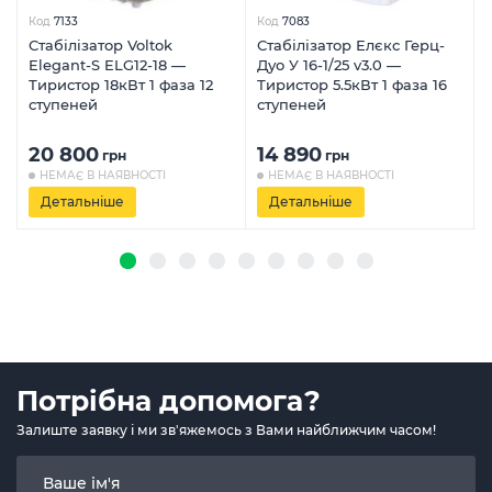
Код
7133
Код
7083
Стабілізатор Voltok
Стабілізатор Елєкс Герц-
Elegant-S ELG12-18 —
Дуо У 16-1/25 v3.0 —
Тиристор 18кВт 1 фаза 12
Тиристор 5.5кВт 1 фаза 16
ступеней
ступеней
20 800
14 890
грн
грн
НЕМАЄ В НАЯВНОСТІ
НЕМАЄ В НАЯВНОСТІ
Детальніше
Детальніше
Потрібна допомога?
Залиште заявку і ми зв'яжемось з Вами найближчим часом!