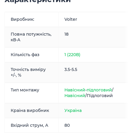
Виробник:
Volter
Повна потужність,
18
кВ·А
Кількість фаз
1 (220В)
Точність виміру
3.5-5.5
+/-, %
Тип монтажу
Навісний
-
підлоговий
/
Навісний
/Підлоговий
Країна виробник
Україна
Вхідний струм, А
80