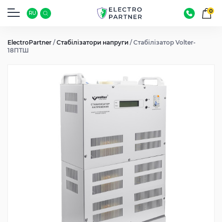
0
RU
ElectroPartner
/
Стабілізатори напруги
/
Стабілізатор Volter-
18ПТШ