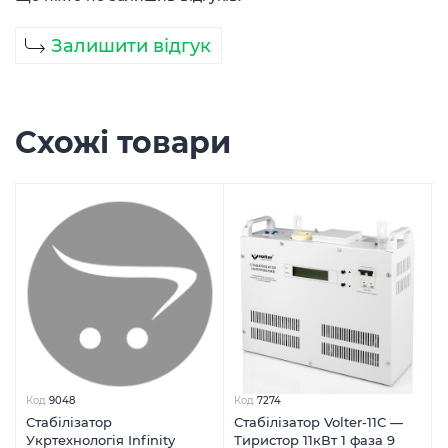
Залишити відгук
Схожі товари
Код
9048
Код
7274
Стабілізатор
Стабілізатор Volter-11С —
Укртехнологія Infinity
Тиристор 11кВт 1 фаза 9