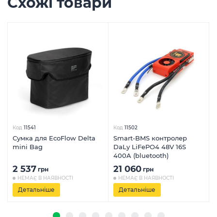
Схожі товари
Код
11541
Код
11502
Сумка для EcoFlow Delta
Smart-BMS контролер
mini Bag
DaLy LiFePO4 48V 16S
400A (bluetooth)
2 537
21 060
грн
грн
НЕМАЄ В НАЯВНОСТІ
НЕМАЄ В НАЯВНОСТІ
Детальніше
Детальніше