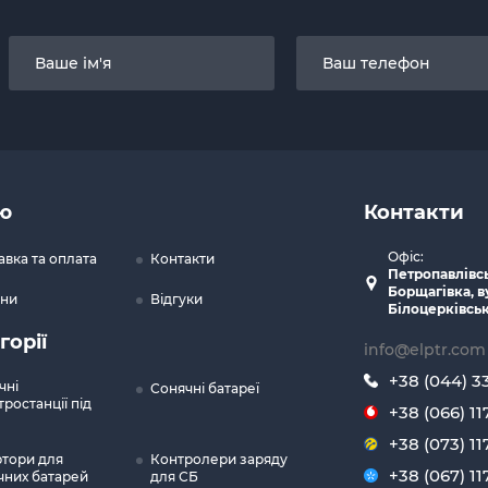
ю
Контакти
Офіс:
авка та оплата
Контакти
Петропавлівс
Борщагівка, в
ни
Відгуки
Білоцерківськ
горії
info@elptr.com
+38 (044) 3
чні
Сонячні батареї
ростанції під
+38 (066) 11
+38 (073) 11
ртори для
Контролери заряду
+38 (067) 11
чних батарей
для СБ