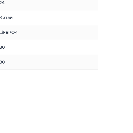
24
Китай
LiFePO4
80
80