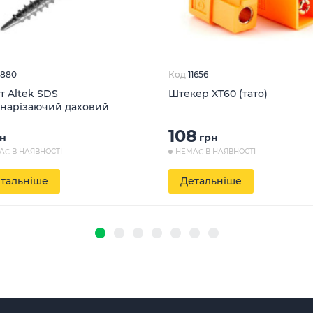
1880
Код
11656
т Altek SDS
Штекер XT60 (тато)
нарізаючий даховий
108
н
грн
АЄ В НАЯВНОСТІ
НЕМАЄ В НАЯВНОСТІ
тальніше
Детальніше