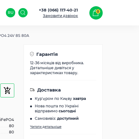
+38 (066) 117-40-21
0
RU
Замовити дзвінок
PO4 24V 8S 80A
Гарантія
12-36 місяців від виробника.
Детальніше дивіться у
характеристиках товару.
Доставка
Кур'єром по Києву
завтра
Нова пошта по Україні
відправимо
сьогодні
Самовивіз:
доступний
LiFePO4
80
Читати детальніше
80