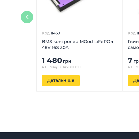
Код
11469
Код
1
BMS контролер MGod LiFePO4
Гвин
48V 16S 30A
само
1 480
7
грн
гр
НЕМАЄ В НАЯВНОСТІ
НЕМ
Детальніше
Де