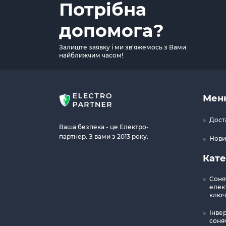
Потрібна
допомога?
Залиште заявку і ми зв'яжемось з Вами
найближчим часом!
Мен
Дост
Ваша безпека - це Електро-
партнер. З вами з 2013 року.
Нови
Кате
Соня
елект
ключ
Інве
соня