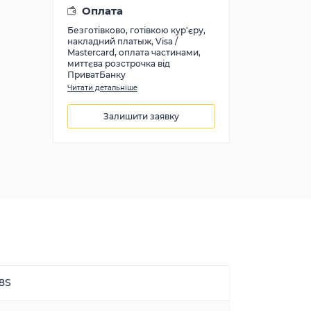
Оплата
Безготівково, готівкою кур'єру,
накладний платыж, Visa /
Mastercard, оплата частинами,
миттєва розстрочка від
ПриватБанку
Читати детальніше
Залишити заявку
2223
грн
8S