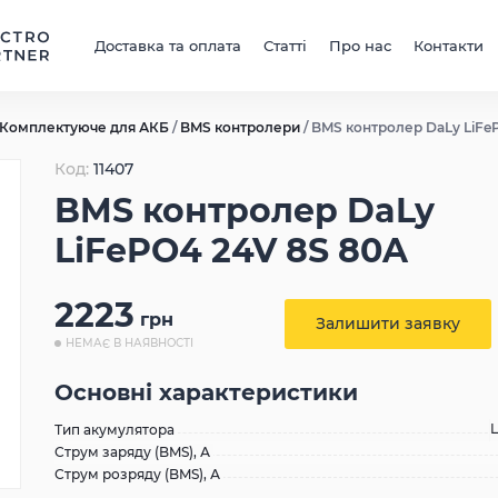
Доставка та оплата
Статті
Про нас
Контакти
Комплектуюче для АКБ
/
BMS контролери
/
BMS контролер DaLy LiFe
Код:
11407
BMS контролер DaLy
LiFePO4 24V 8S 80A
2223
грн
Залишити заявку
НЕМАЄ В НАЯВНОСТІ
Основні характеристики
Тип акумулятора
Струм заряду (BMS), А
Струм розряду (BMS), А