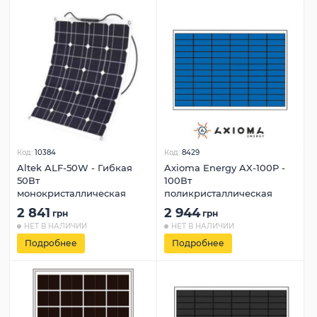
Код:
10384
Код:
8429
Altek ALF‐50W - Гибкая
Axioma Energy AX-100P -
50Вт
100Вт
монокристаллическая
поликристаллическая
2 841
2 944
грн
грн
НЕТ В НАЛИЧИИ
НЕТ В НАЛИЧИИ
Подробнее
Подробнее