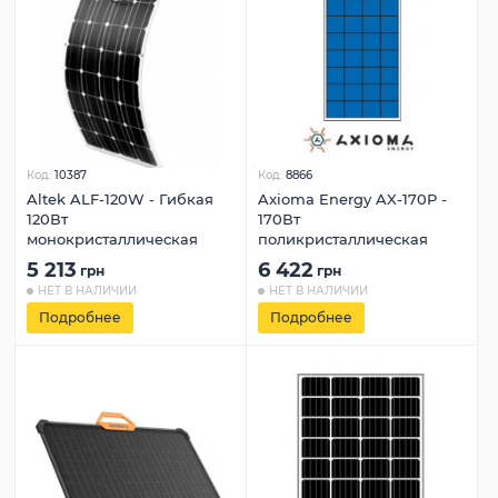
Код:
10387
Код:
8866
Altek ALF‐120W - Гибкая
Axioma Energy AX-170P -
120Вт
170Вт
монокристаллическая
поликристаллическая
5 213
6 422
грн
грн
НЕТ В НАЛИЧИИ
НЕТ В НАЛИЧИИ
Подробнее
Подробнее