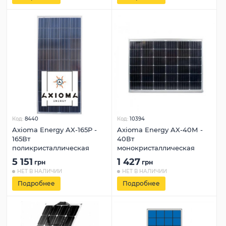
Код:
8440
Код:
10394
Axioma Energy AX-165P -
Axioma Energy AX-40М -
165Вт
40Вт
поликристаллическая
монокристаллическая
5 151
1 427
грн
грн
НЕТ В НАЛИЧИИ
НЕТ В НАЛИЧИИ
Подробнее
Подробнее