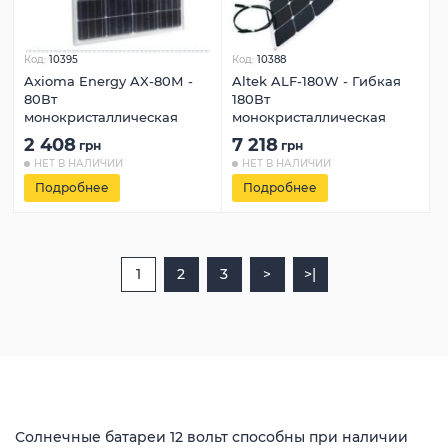
Код:
10395
Код:
10388
Axioma Energy AX-80М -
Altek ALF‐180W - Гибкая
80Вт
180Вт
монокристаллическая
монокристаллическая
2 408
7 218
грн
грн
НЕТ В НАЛИЧИИ
НЕТ В НАЛИЧИИ
Подробнее
Подробнее
1
2
3
>
>|
Солнечные батареи 12 вольт способны при наличии