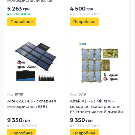
монокристаллическая
5 263
4 500
грн
грн
В НАЛИЧИИ
НЕТ В НАЛИЧИИ
Подробнее
Подробнее
Код:
10719
Код:
10718
Altek ALT-63 - складная
Altek ALT-63 Military -
монокристалл 63Вт
складная монокристалл
63Вт тактический дизайн
9 350
9 350
грн
грн
НЕТ В НАЛИЧИИ
НЕТ В НАЛИЧИИ
Подробнее
Подробнее