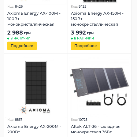
Код:
8426
Код:
8425
Axioma Energy AX-100M -
Axioma Energy AX-150M -
100Вт
150Вт
монокристаллическая
монокристаллическая
2 988
3 992
грн
грн
В НАЛИЧИИ
В НАЛИЧИИ
Подробнее
Подробнее
Код:
8867
Код:
10725
Axioma Energy AX-200M -
Altek ALT-36 - складная
200Вт
монокристалл 36Вт